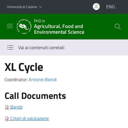
Vai al contenuto principale
Vai al menu di navigazione
ENG
Università di Catania
PhD in
Agricultural, Food and
Environmental Science
Vai ai contenuti correlati
XL Cycle
Coordinator:
Antonio Biondi
Call Documents
Bando
Criteri di valutazione