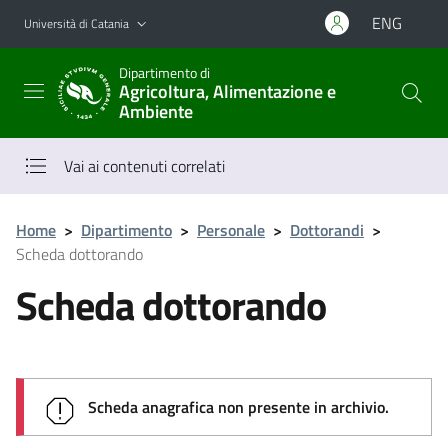
Vai al contenuto principale
Vai al menu di navigazione
ENG
Università di Catania
Dipartimento di
Agricoltura, Alimentazione e
Ambiente
Vai ai contenuti correlati
Home
>
Dipartimento
>
Personale
>
Dottorandi
>
Scheda dottorando
Scheda dottorando
Scheda anagrafica non presente in archivio.