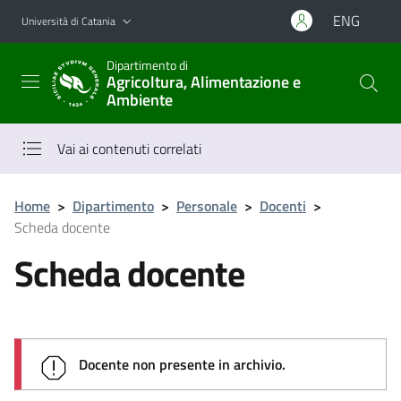
Vai al contenuto principale
Vai al menu di navigazione
ENG
Università di Catania
Dipartimento di
Agricoltura, Alimentazione e
Ambiente
Vai ai contenuti correlati
Home
>
Dipartimento
>
Personale
>
Docenti
>
Scheda docente
Scheda docente
Docente non presente in archivio.