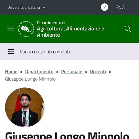
Vai al contenuto principale
Vai al menu di navigazione
ENG
Università di Catania
Dipartimento di
Agricoltura, Alimentazione e
Ambiente
Vai ai contenuti correlati
Home
>
Dipartimento
>
Personale
>
Docenti
>
Giuseppe Longo Minnolo
Giuseppe Longo Minnolo