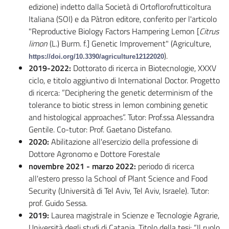
edizione) indetto dalla Società di Ortoflorofrutticoltura
Italiana (SOI) e da Pàtron editore, conferito per l'articolo
"Reproductive Biology Factors Hampering Lemon [
Citrus
limon
(L.) Burm. f.] Genetic Improvement" (Agriculture,
).
https://doi.org/10.3390/agriculture12122020
2019-2022:
Dottorato di ricerca in Biotecnologie, XXXV
ciclo, e titolo aggiuntivo di International Doctor. Progetto
di ricerca: ”Deciphering the genetic determinism of the
tolerance to biotic stress in lemon combining genetic
and histological approaches”. Tutor: Prof.ssa Alessandra
Gentile. Co-tutor: Prof. Gaetano Distefano.
2020:
Abilitazione all'esercizio della professione di
Dottore Agronomo e Dottore Forestale
novembre 2021 - marzo 2022:
periodo di ricerca
all'estero presso la School of Plant Science and Food
Security (Università di Tel Aviv, Tel Aviv, Israele). Tutor:
prof. Guido Sessa.
2019:
Laurea magistrale in Scienze e Tecnologie Agrarie,
Università degli studi di Catania. Titolo della tesi: “Il ruolo