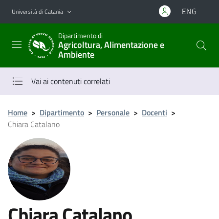
Vai al contenuto principale
Vai al menu di navigazione
ENG
Università di Catania
Dipartimento di
Agricoltura, Alimentazione e
Ambiente
Vai ai contenuti correlati
Home
>
Dipartimento
>
Personale
>
Docenti
>
Chiara Catalano
Chiara Catalano