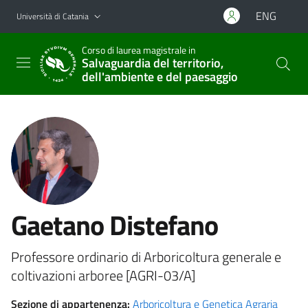
Vai al contenuto principale
Vai al menu di navigazione
ENG
Università di Catania
Corso di laurea magistrale in
Salvaguardia del territorio,
dell'ambiente e del paesaggio
Gaetano Distefano
Professore ordinario di Arboricoltura generale e
coltivazioni arboree [AGRI-03/A]
Sezione di appartenenza:
Arboricoltura e Genetica Agraria