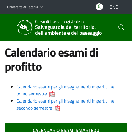
Vai al contenuto principale
Vai al menu di navigazione
ENG
Università di Catania
Corso di laurea magistrale in
Salvaguardia del territorio,
dell'ambiente e del paesaggio
Calendario esami di
profitto
Calendario esami per gli insegnamenti impartiti nel
primo semestre
Calendario esami per gli insegnamenti impartiti nel
secondo semestre
CALENDARIO ESAMI SMARTEDU