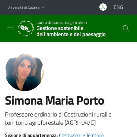
Vai al contenuto principale
Vai al menu di navigazione
ENG
Università di Catania
Corso di laurea magistrale in
Gestione sostenibile
dell'ambiente e del paesaggio
Simona Maria Porto
Professore ordinario di Costruzioni rurali e
territorio agroforestale [AGRI-04/C]
Sezione di appartenenza:
Costruzioni e Territorio