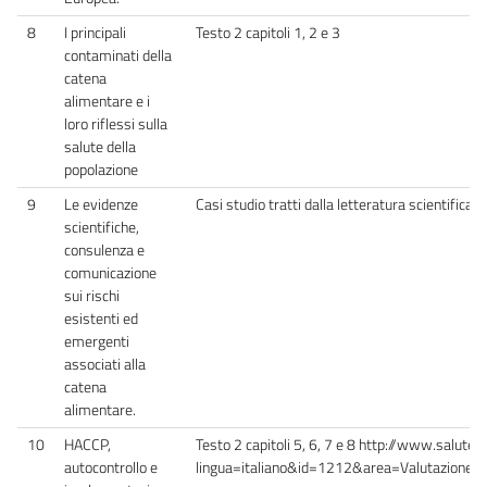
8
I principali
Testo 2 capitoli 1, 2 e 3
contaminati della
catena
alimentare e i
loro riflessi sulla
salute della
popolazione
9
Le evidenze
Casi studio tratti dalla letteratura scientifica 
scientifiche,
consulenza e
comunicazione
sui rischi
esistenti ed
emergenti
associati alla
catena
alimentare.
10
HACCP,
Testo 2 capitoli 5, 6, 7 e 8 http://www.salute
autocontrollo e
lingua=italiano&id=1212&area=Valutazione