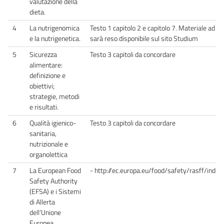
valutazione della
dieta.
4
La nutrigenomica
Testo 1 capitolo 2 e capitolo 7. Materiale ad hoc
e la nutrigenetica.
sarà reso disponibile sul sito Studium
5
Sicurezza
Testo 3 capitoli da concordare
alimentare:
definizione e
obiettivi;
strategie, metodi
e risultati.
6
Qualità igienico-
Testo 3 capitoli da concordare
sanitaria,
nutrizionale e
organolettica
7
La European Food
- http://ec.europa.eu/food/safety/rasff/ind
Safety Authority
(EFSA) e i Sistemi
di Allerta
dell’Unione
Europea.