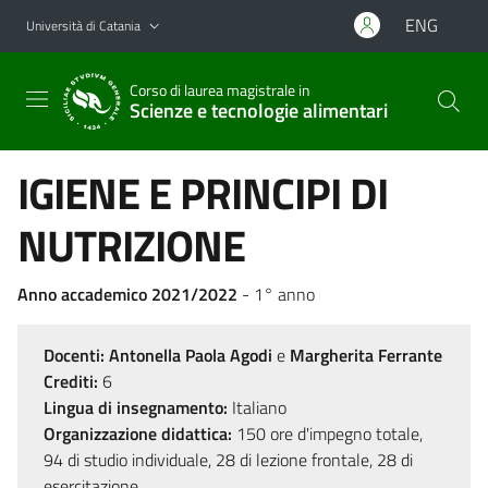
Vai al contenuto principale
Vai al menu di navigazione
ENG
Università di Catania
Corso di laurea magistrale in
Scienze e tecnologie alimentari
IGIENE E PRINCIPI DI
NUTRIZIONE
Anno accademico 2021/2022
- 1° anno
Docenti:
Antonella Paola Agodi
e
Margherita Ferrante
Crediti:
6
Lingua di insegnamento:
Italiano
Organizzazione didattica:
150 ore d'impegno totale,
94 di studio individuale, 28 di lezione frontale, 28 di
esercitazione