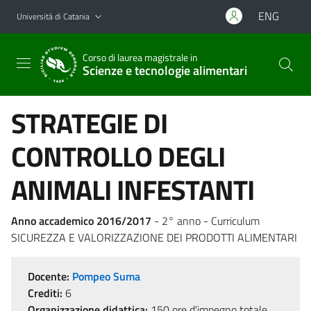
Vai al contenuto principale
Vai al menu di navigazione
ENG
Università di Catania
Corso di laurea magistrale in
Scienze e tecnologie alimentari
STRATEGIE DI
CONTROLLO DEGLI
ANIMALI INFESTANTI
Anno accademico 2016/2017
- 2° anno - Curriculum
SICUREZZA E VALORIZZAZIONE DEI PRODOTTI ALIMENTARI
Docente:
Pompeo Suma
Crediti:
6
Organizzazione didattica:
150 ore d'impegno totale,