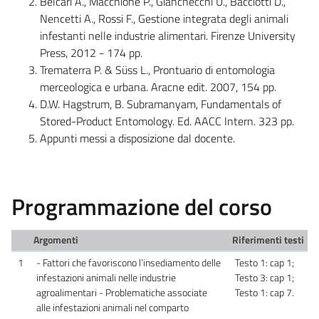
Belcari A., Macchione P., Gianchecchi U., Bacciotti D.,
Nencetti A., Rossi F., Gestione integrata degli animali
infestanti nelle industrie alimentari. Firenze University
Press, 2012 - 174 pp.
Trematerra P. & Süss L., Prontuario di entomologia
merceologica e urbana. Aracne edit. 2007, 154 pp.
D.W. Hagstrum, B. Subramanyam, Fundamentals of
Stored-Product Entomology. Ed. AACC Intern. 323 pp.
Appunti messi a disposizione dal docente.
Programmazione del corso
Argomenti
Riferimenti testi
1
- Fattori che favoriscono l’insediamento delle
Testo 1: cap 1;
infestazioni animali nelle industrie
Testo 3: cap 1;
agroalimentari - Problematiche associate
Testo 1: cap 7.
alle infestazioni animali nel comparto