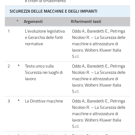
e criteri di smaltimento
SICUREZZA DELLE MACCHINE E DEGLI IMPIANTI
*
Argomenti
Riferimenti testi
1
L'evoluzione legislativa
Oddo A., Banedetti E., Petringa
e Gerarchia delle fonti
Nicolosi R. – La Sicurezza delle
normative
macchine e attrezzature di
lavoro. Wolters Kluwer Italia
S.r.l.
2
*
Testo unico sulla
Oddo A., Banedetti E., Petringa
Sicurezza nei luoghi di
Nicolosi R. – La Sicurezza delle
lavoro
macchine e attrezzature di
lavoro. Wolters Kluwer Italia
S.r.l.
3
*
Le Direttive macchine
Oddo A., Banedetti E., Petringa
Nicolosi R. – La Sicurezza delle
macchine e attrezzature di
lavoro. Wolters Kluwer Italia
S.r.l.