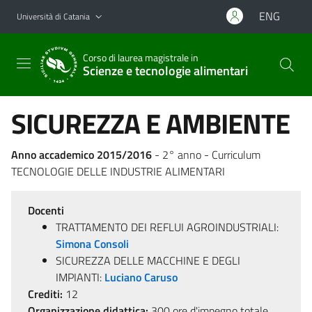
Vai al contenuto principale
Vai al menu di navigazione
ENG
Università di Catania
Corso di laurea magistrale in
Scienze e tecnologie alimentari
SICUREZZA E AMBIENTE
Anno accademico 2015/2016
- 2° anno - Curriculum
TECNOLOGIE DELLE INDUSTRIE ALIMENTARI
Docenti
TRATTAMENTO DEI REFLUI AGROINDUSTRIALI:
Simona Consoli
SICUREZZA DELLE MACCHINE E DEGLI
IMPIANTI:
Luciano Caruso
Crediti:
12
Organizzazione didattica:
300 ore d'impegno totale,