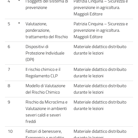
4
*
I soggetti del sistema di
Patrizia Cinquina – Sicurezza e
prevenzione
prevenzione in agricoltura.
Maggioli Editore
5
*
Valutazione,
Patrizia Cinquina – Sicurezza e
ponderazione,
prevenzione in agricoltura.
trattamento del Rischio
Maggioli Editore
6
Dispositivi di
Materiale didattico distribuito
Protezione Individuale
durante le lezioni
(DPI)
7
Il rischio chimico e il
Materiale didattico distribuito
Regolamento CLP
durante le lezioni
8
Modello di Valutazione
Materiale didattico distribuito
del Rischio Chimico
durante le lezioni
9
Rischio da Microclima e
Materiale didattico distribuito
Valutazione in ambienti
durante le lezioni
severi caldi e severi
freddi
10
Fattori di benessere,
Materiale didattico distribuito
Ergonomia e malattie
durante le lezioni