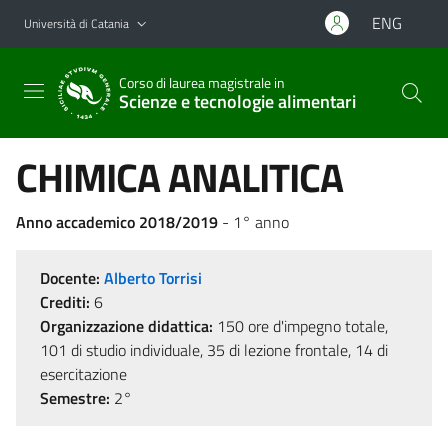
Vai al contenuto principale
Vai al menu di navigazione
ENG
Università di Catania
Corso di laurea magistrale in
Scienze e tecnologie alimentari
CHIMICA ANALITICA
Anno accademico 2018/2019
- 1° anno
Docente:
Alberto Torrisi
Crediti:
6
Organizzazione didattica:
150 ore d'impegno totale,
101 di studio individuale, 35 di lezione frontale, 14 di
esercitazione
Semestre:
2°