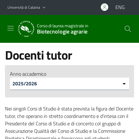
Vai al contenuto principale
Vai al menu di navigazione
ENG
Università di Catania
Corso di laurea magistrale in
Biotecnologie agrarie
Docenti tutor
Anno accademico
Nei singoli Corsi di Studio è stata prevista la figura del Docente
tutor, che operano in stretto coordinamento e d'intesa con il
Presidente del Corso di Studio e di concerto col gruppo di
Assicurazione Qualità del Corso di Studio e la Commissione
Paritetica Dipartimentale e forniscono agli studenti