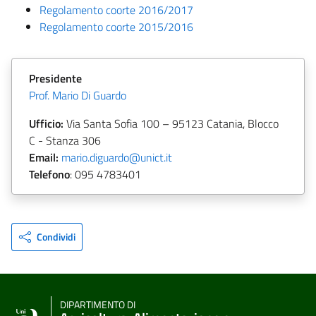
Regolamento coorte 2016/2017
Regolamento coorte 2015/2016
Presidente
Prof. Mario Di Guardo
Ufficio:
Via Santa Sofia 100 – 95123 Catania, Blocco
C - Stanza 306
Email:
mario.diguardo@unict.it
Telefono
:
095 4783401
Condividi
DIPARTIMENTO DI