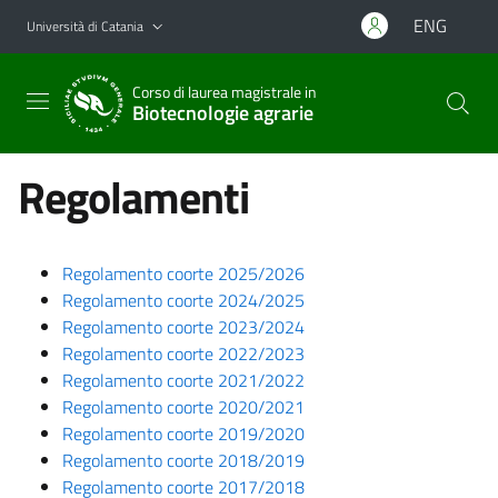
Vai al contenuto principale
Vai al menu di navigazione
ENG
Università di Catania
Corso di laurea magistrale in
Biotecnologie agrarie
Regolamenti
Regolamento coorte 2025/2026
Regolamento coorte 2024/2025
Regolamento coorte 2023/2024
Regolamento coorte 2022/2023
Regolamento coorte 2021/2022
Regolamento coorte 2020/2021
Regolamento coorte 2019/2020
Regolamento coorte 2018/2019
Regolamento coorte 2017/2018