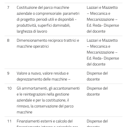
7
Costituzione del parco macchine
Lazzari e Mazzetto
aziendale o comprensoriale: parametri
– Meccanica e
di progetto: periodi utili e disponibili -
Meccanizzazione –
produttività, superfici dominabili,
Ed. Reda- Dispense
larghezza di lavoro
del docente
8
Dimensionamento reciproco trattrici e
Lazzari e Mazzetto
macchine operatrici
– Meccanica e
Meccanizzazione –
Ed. Reda- Dispense
del docente
9
Valore a nuovo, valore residuo e
Dispense del
deprezzamento delle macchine –
docente
10
Gli ammortamenti, gli accantonamenti
Dispense del
e le reintegrazioni nella gestione
docente
aziendale e per la costituzione, il
rinnovo, la conservazione del parco
macchine
11
Finanziamenti esterni e calcolo del
Dispense del
finanziamento interno o aziendale per
docente