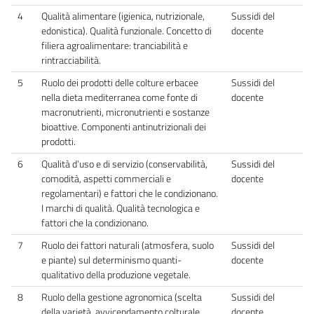
4
Qualità alimentare (igienica, nutrizionale,
Sussidi del
edonistica). Qualità funzionale. Concetto di
docente
filiera agroalimentare: tranciabilità e
rintracciabilità.
5
Ruolo dei prodotti delle colture erbacee
Sussidi del
nella dieta mediterranea come fonte di
docente
macronutrienti, micronutrienti e sostanze
bioattive. Componenti antinutrizionali dei
prodotti.
6
Qualità d’uso e di servizio (conservabilità,
Sussidi del
comodità, aspetti commerciali e
docente
regolamentari) e fattori che le condizionano.
I marchi di qualità. Qualità tecnologica e
fattori che la condizionano.
7
Ruolo dei fattori naturali (atmosfera, suolo
Sussidi del
e piante) sul determinismo quanti-
docente
qualitativo della produzione vegetale.
8
Ruolo della gestione agronomica (scelta
Sussidi del
della varietà, avvicendamento colturale,
docente