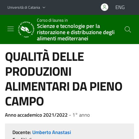
Vai al contenuto principale
Vai al menu di navigazione
ENG
Università di Catania
Corso di laurea in
Scienze e tecnologie per la
ristorazione e distribuzione degli
alimenti mediterranei
QUALITÀ DELLE
PRODUZIONI
ALIMENTARI DA PIENO
CAMPO
Anno accademico 2021/2022
- 1° anno
Docente:
Umberto Anastasi