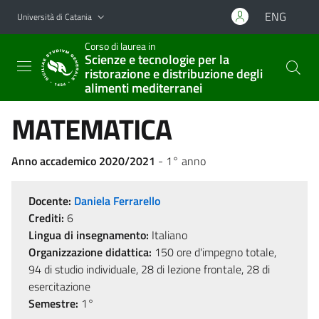
Vai al contenuto principale
Vai al menu di navigazione
ENG
Università di Catania
Corso di laurea in
Scienze e tecnologie per la
ristorazione e distribuzione degli
alimenti mediterranei
MATEMATICA
Anno accademico 2020/2021
- 1° anno
Docente:
Daniela Ferrarello
Crediti:
6
Lingua di insegnamento:
Italiano
Organizzazione didattica:
150 ore d'impegno totale,
94 di studio individuale, 28 di lezione frontale, 28 di
esercitazione
Semestre:
1°