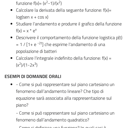
2
2
funzione f(x)= (x
-1)/(x
)
Calcolare la derivata della seguente funzione: f(x)=
log(sen x + cos x)
Studiare l'andamento e produrre il grafico della funzione
x
f(x) = x * e
Descrivere il comportamento della funzione logistica p(t)
-2t
= 1 / [1+ e
] che esprime l'andamento di una
popolazione di batteri
Calcolare l'integrale indefinito della funzione: f(x) =
2
3
(x
)/(1-2x
)
ESEMPI DI DOMANDE ORALI
- Come si può rappresentare sul piano cartesiano un
fenomeno dall’andamento lineare? Che tipo di
equazione sarà associata alla rappresentazione sul
piano?
- Come si può rappresentare sul piano cartesiano un
fenomeno dall’andamento quadratico?
- Come si definisce una funzione? In quali casi è