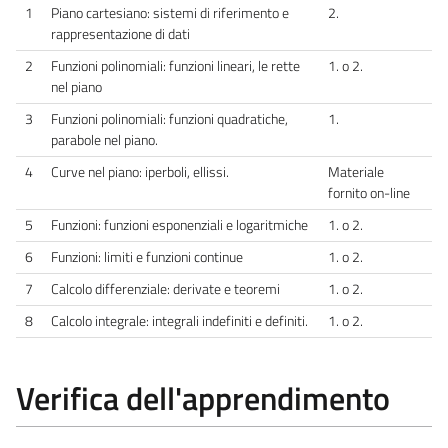
1
Piano cartesiano: sistemi di riferimento e
2.
rappresentazione di dati
2
Funzioni polinomiali: funzioni lineari, le rette
1. o 2.
nel piano
3
Funzioni polinomiali: funzioni quadratiche,
1.
parabole nel piano.
4
Curve nel piano: iperboli, ellissi.
Materiale
fornito on-line
5
Funzioni: funzioni esponenziali e logaritmiche
1. o 2.
6
Funzioni: limiti e funzioni continue
1. o 2.
7
Calcolo differenziale: derivate e teoremi
1. o 2.
8
Calcolo integrale: integrali indefiniti e definiti.
1. o 2.
Verifica dell'apprendimento