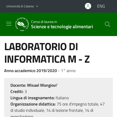
Vai al contenuto principale
Vai al menu di navigazione
ENG
Università di Catania
Corso di laurea in
Scienze e tecnologie alimentari
LABORATORIO DI
INFORMATICA M - Z
Anno accademico 2019/2020
- 1° anno
Docente:
Misael Mongiovi'
Crediti:
3
Lingua di insegnamento:
Italiano
Organizzazione didattica:
75 ore d'impegno totale, 47
di studio individuale, 14 di lezione frontale, 14 di
esercitazione