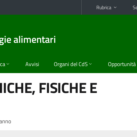
Rubrica
Se
gie alimentari
ica
Avvisi
Organi del CdS
Opportunità
ICHE, FISICHE E
 anno