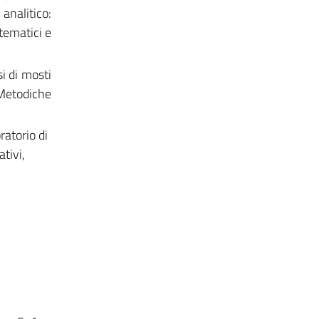
analitico:
stematici e
si di mosti
 Metodiche
ratorio di
ativi,