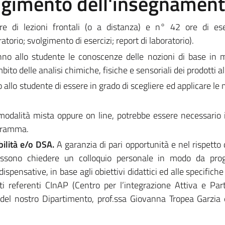
olgimento dell'insegnamen
 di lezioni frontali (o a distanza) e n° 42 ore di eser
atorio; svolgimento di esercizi; report di laboratorio).
anno allo studente le conoscenze delle nozioni di base in m
mbito delle analisi chimiche, fisiche e sensoriali dei prodotti a
 allo studente di essere in grado di scegliere ed applicare le
modalità mista oppure on line, potrebbe essere necessario 
ogramma.
bilità e/o DSA.
A garanzia di pari opportunità e nel rispetto 
i possono chiedere un colloquio personale in modo da pr
pensative, in base agli obiettivi didattici ed alle specifiche
ti referenti CInAP (Centro per l’integrazione Attiva e Par
) del nostro Dipartimento, prof.ssa Giovanna Tropea Garzia 