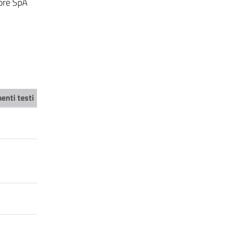
tore SpA
enti testi