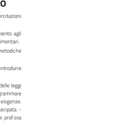
to
citazioni
erito agli
limentari.
 metodiche
introdurre
delle leggi
ogrammare
 esigenze.
tecipata -
e prof.ssa