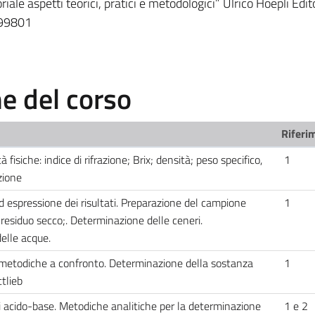
riale aspetti teorici, pratici e metodologici” Ulrico Hoepli Edi
399801
 del corso
Riferim
 fisiche: indice di rifrazione; Brix; densità; peso specifico,
1
zione
ed espressione dei risultati. Preparazione del campione
1
residuo secco;. Determinazione delle ceneri.
elle acque.
 metodiche a confronto. Determinazione della sostanza
1
tlieb
ni acido-base. Metodiche analitiche per la determinazione
1 e 2