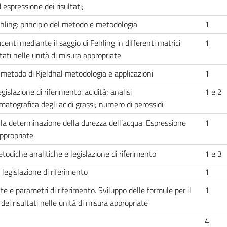
d espressione dei risultati;
 Fehling: principio del metodo e metodologia
1
enti mediante il saggio di Fehling in differenti matrici
1
tati nelle unità di misura appropriate
 metodo di Kjeldhal metodologia e applicazioni
1
egislazione di riferimento: acidità; analisi
1 e 2
matografica degli acidi grassi; numero di perossidi
 la determinazione della durezza dell’acqua. Espressione
1
appropriate
etodiche analitiche e legislazione di riferimento
1 e 3
a legislazione di riferimento
1
te e parametri di riferimento. Sviluppo delle formule per il
1
dei risultati nelle unità di misura appropriate
4