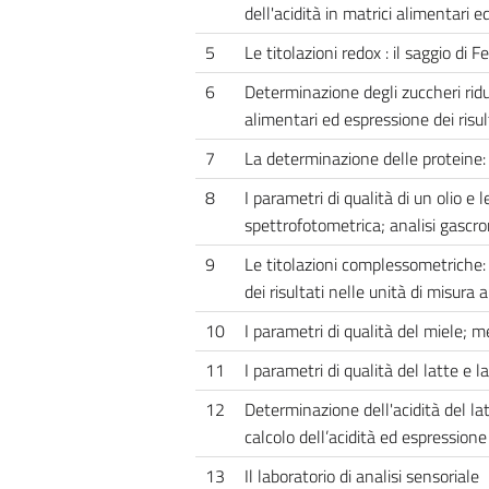
dell'acidità in matrici alimentari e
5
Le titolazioni redox : il saggio di
6
Determinazione degli zuccheri riduc
alimentari ed espressione dei risul
7
La determinazione delle proteine:
8
I parametri di qualità di un olio e l
spettrofotometrica; analisi gascro
9
Le titolazioni complessometriche:
dei risultati nelle unità di misura 
10
I parametri di qualità del miele; m
11
I parametri di qualità del latte e l
12
Determinazione dell'acidità del lat
calcolo dell’acidità ed espressione 
13
Il laboratorio di analisi sensoriale