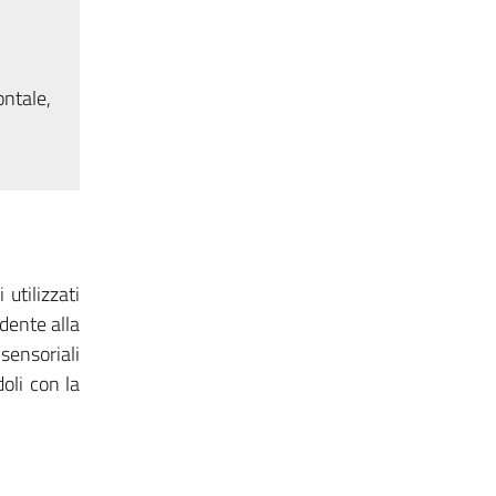
ontale,
 utilizzati
udente alla
sensoriali
doli con la