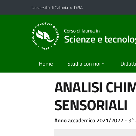
Vai al contenuto principale
Vai al menu di navigazione
Università di Catania
>
Di3A
Corso di laurea in
Scienze e tecnolo
Home
Studia con noi
Didatt
ANALISI CHIM
SENSORIALI
Anno accademico 2021/2022
- 3°