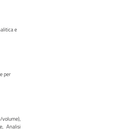
alitica e
he per
e/volume),
e, Analisi