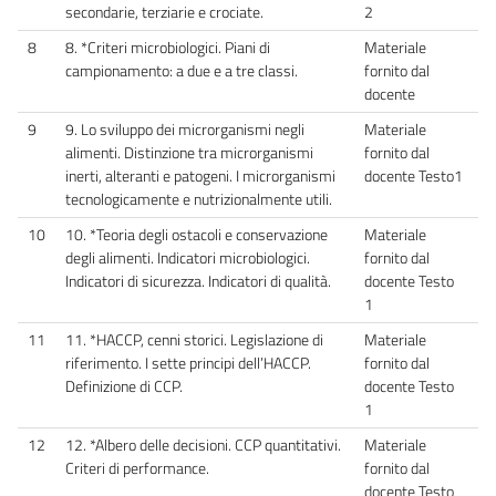
secondarie, terziarie e crociate.
2
8
8. *Criteri microbiologici. Piani di
Materiale
campionamento: a due e a tre classi.
fornito dal
docente
9
9. Lo sviluppo dei microrganismi negli
Materiale
alimenti. Distinzione tra microrganismi
fornito dal
inerti, alteranti e patogeni. I microrganismi
docente Testo1
tecnologicamente e nutrizionalmente utili.
10
10. *Teoria degli ostacoli e conservazione
Materiale
degli alimenti. Indicatori microbiologici.
fornito dal
Indicatori di sicurezza. Indicatori di qualità.
docente Testo
1
11
11. *HACCP, cenni storici. Legislazione di
Materiale
riferimento. I sette principi dell’HACCP.
fornito dal
Definizione di CCP.
docente Testo
1
12
12. *Albero delle decisioni. CCP quantitativi.
Materiale
Criteri di performance.
fornito dal
docente Testo