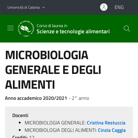
Vai al contenuto principale
Vai al menu di navigazione
ENG
Università di Catania
Corso di laurea in
Scienze e tecnologie alimentari
MICROBIOLOGIA
GENERALE E DEGLI
ALIMENTI
Anno accademico 2020/2021
- 2° anno
Docenti
MICROBIOLOGIA GENERALE:
Cristina Restuccia
MICROBIOLOGIA DEGLI ALIMENTI:
Cinzia Caggia
Crediti:
12