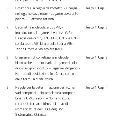
6
Eccezioni alla regola dell'ottetto; - Energia
Testo 1: Cap. 3
nel legame covalente; - Legame covalente-
polare; - Elettronegatività
7
Geometria molecolare VSEPR; -
Testo 1: Cap. 3
Introduzione al legame di valenza (VB). -
Descrizione di N2, H2O; CH4, C2H2 e C2H4
con la teoria VB; Limiti della teoria VB; -
Teoria Orbitale Molecolare (MO).
8
Diagrammi di correlazione molecole
Testo 1: Cap. 3
biatomiche omonucleari. - Legame dipolo-
dipolo e dipolo indotto. - Legame idrogeno. -
Numero di ossidazione (n.o.), - calcolo n.o.
dalla formula di struttura
9
Regole per la determinazione dei n.o. nei
Testo 1: Cap. 4
vari composti. - Nomenclatura composti
binari (IUPAC e non). –Nomenclatura
composti ternari - idrossidi ed acidi.
Nomenclatura dei Sali e degli ioni.
Sistematica Chimica