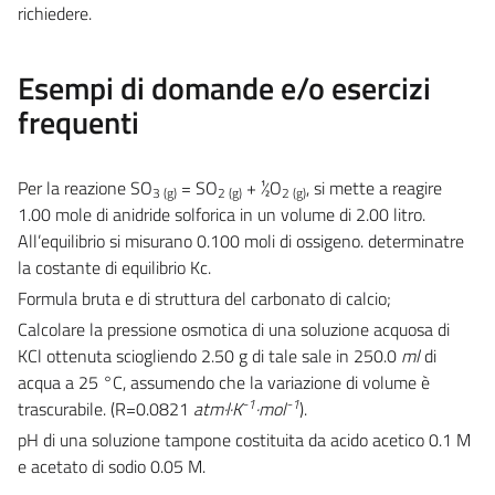
richiedere.
Esempi di domande e/o esercizi
frequenti
Per la reazione SO
= SO
+ ½O
, si mette a reagire
3 (g)
2 (g)
2 (g)
1.00 mole di anidride solforica in un volume di 2.00 litro.
All’equilibrio si misurano 0.100 moli di ossigeno. determinatre
la costante di equilibrio Kc.
Formula bruta e di struttura del carbonato di calcio;
Calcolare la pressione osmotica di una soluzione acquosa di
KCl ottenuta sciogliendo 2.50 g di tale sale in 250.0
ml
di
acqua a 25 °C, assumendo che la variazione di volume è
-1
-1
trascurabile. (R=0.0821
atm·l·K
·mol
).
pH di una soluzione tampone costituita da acido acetico 0.1 M
e acetato di sodio 0.05 M.