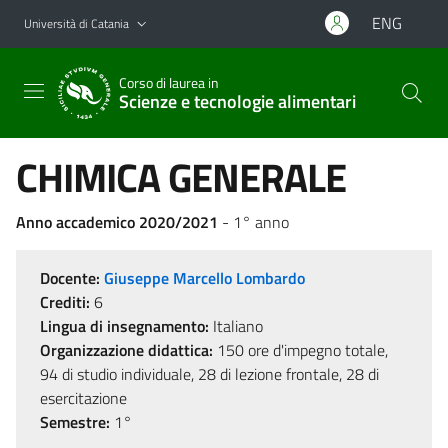
Vai al contenuto principale
Vai al menu di navigazione
ENG
Università di Catania
Corso di laurea in
Scienze e tecnologie alimentari
CHIMICA GENERALE
Anno accademico 2020/2021
- 1° anno
Docente:
Giuseppe Marcello Lombardo
Crediti:
6
Lingua di insegnamento:
Italiano
Organizzazione didattica:
150 ore d'impegno totale,
94 di studio individuale, 28 di lezione frontale, 28 di
esercitazione
Semestre:
1°