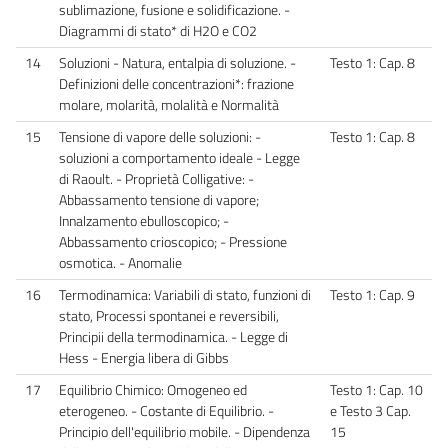
sublimazione, fusione e solidificazione. -
Diagrammi di stato* di H2O e CO2
14
Soluzioni - Natura, entalpia di soluzione. -
Testo 1: Cap. 8
Definizioni delle concentrazioni*: frazione
molare, molarità, molalità e Normalità
15
Tensione di vapore delle soluzioni: -
Testo 1: Cap. 8
soluzioni a comportamento ideale - Legge
di Raoult. - Proprietà Colligative: -
Abbassamento tensione di vapore;
Innalzamento ebulloscopico; -
Abbassamento crioscopico; - Pressione
osmotica. - Anomalie
16
Termodinamica: Variabili di stato, funzioni di
Testo 1: Cap. 9
stato, Processi spontanei e reversibili,
Principii della termodinamica. - Legge di
Hess - Energia libera di Gibbs
17
Equilibrio Chimico: Omogeneo ed
Testo 1: Cap. 10
eterogeneo. - Costante di Equilibrio. -
e Testo 3 Cap.
Principio dell'equilibrio mobile. - Dipendenza
15