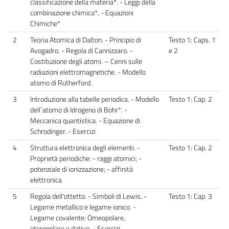
classificazione della materia*. - Leggi della
combinazione chimica*. - Equazioni
Chimiche*
2
Teoria Atomica di Dalton. - Principio di
Testo 1: Caps. 1
Avogadro. - Regola di Cannizzaro. -
e 2
Costituzione degli atomi. – Cenni sulle
radiazioni elettromagnetiche. - Modello
atomo di Rutherford.
3
Introduzione alla tabelle periodica. - Modello
Testo 1: Cap. 2
dell´atomo di Idrogeno di Bohr*. -
Meccanica quantistica. - Equazione di
Schrodinger. - Esercizi
4
Struttura elettronica degli elementi. -
Testo 1: Cap. 2
Proprietà periodiche: - raggi atomici; -
potenziale di ionizzazione; - affinità
elettronica
5
Regola dell'ottetto. - Simboli di Lewis. -
Testo 1: Cap. 3
Legame metallico e legame ionico. -
Legame covalente: Omeopolare,
eteropolare e dativo. - Esercizi