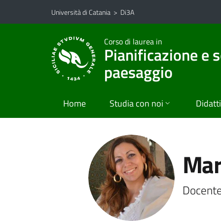
Vai al contenuto principale
Vai al menu di navigazione
Università di Catania
>
Di3A
Corso di laurea in
Pianificazione e s
paesaggio
Home
Studia con noi
Didatt
Mar
Docente