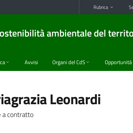
Rubrica
Se
ostenibilità ambientale del territo
ica
Avvisi
Organi del CdS
Opportunità
iagrazia Leonardi
 a contratto