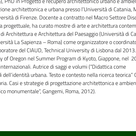
), PhD in Progetto e recupero architettonico urbano e ambie
ione architettonica e urbana presso l’Università di Catania, 
iversità di Firenze. Docente a contratto nel Macro Settore Dis
ca progettuale, ha curato mostre di arte e architettura cont
 di Architettura e Architettura del Paesaggio (Università di Ca
versità La Sapienza – Roma) come organizzatore o coordinato
boratore del CIAUD, Technical University di Lisbona dal 2013
ity of Oregon nel Summer Program di Kyoto, Giappone, nel 2
 internazionali. Autrice di saggi e volumi (“Didattica come
 dell’identità urbana. Testo e contesto nella ricerca teorica”
ia. Casi e strategie di progettazione architettonica e ambien
torico monumentale”, Gangemi, Roma, 2012).