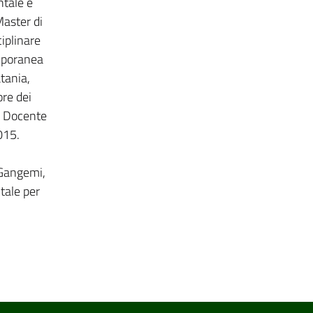
ntale e
Master di
ciplinare
emporanea
tania,
re dei
. Docente
015.
 Gangemi,
tale per