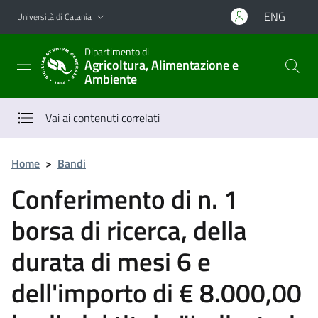
Vai al contenuto principale
Vai al menu di navigazione
ENG
Università di Catania
Dipartimento di
Agricoltura, Alimentazione e
Ambiente
Vai ai contenuti correlati
Home
>
Bandi
Conferimento di n. 1
borsa di ricerca, della
durata di mesi 6 e
dell'importo di € 8.000,00