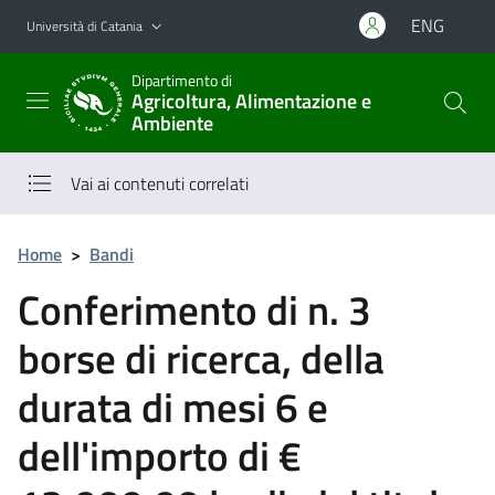
Vai al contenuto principale
Vai al menu di navigazione
ENG
Università di Catania
Dipartimento di
Agricoltura, Alimentazione e
Ambiente
Vai ai contenuti correlati
Home
>
Bandi
Conferimento di n. 3
borse di ricerca, della
durata di mesi 6 e
dell'importo di €