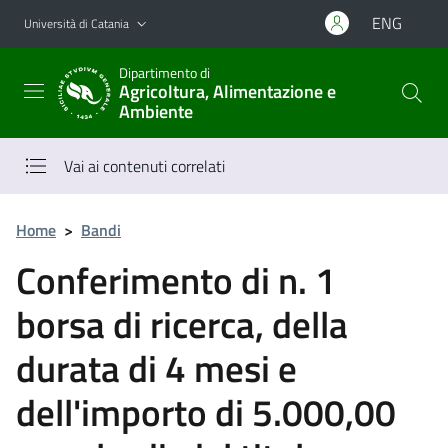
Vai al contenuto principale
Vai al menu di navigazione
ENG
Università di Catania
Dipartimento di
Agricoltura, Alimentazione e
Ambiente
Vai ai contenuti correlati
Home
>
Bandi
Conferimento di n. 1
borsa di ricerca, della
durata di 4 mesi e
dell'importo di 5.000,00