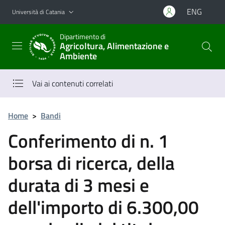
Vai al contenuto principale
Vai al menu di navigazione
ENG
Università di Catania
Dipartimento di
Agricoltura, Alimentazione e
Ambiente
Vai ai contenuti correlati
Home
>
Bandi
Conferimento di n. 1
borsa di ricerca, della
durata di 3 mesi e
dell'importo di 6.300,00