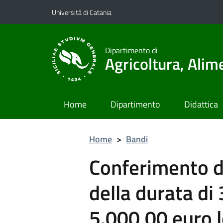
Vai al contenuto principale
Vai al menu di navigazione
Università di Catania
Dipartimento di
Agricoltura, Ali
Home
Dipartimento
Didattica
Home
>
Bandi
Conferimento di
della durata di 
5.000,00 euro lo