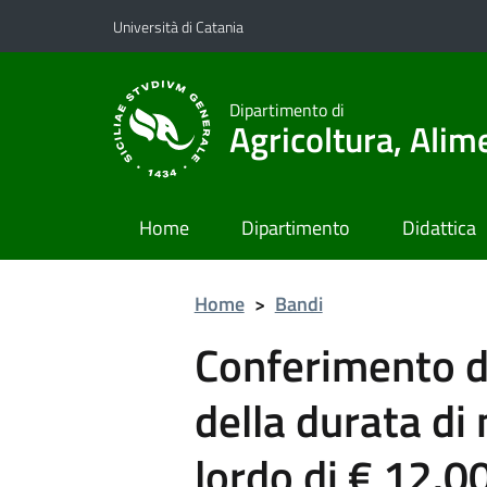
Vai al contenuto principale
Vai al menu di navigazione
Università di Catania
Dipartimento di
Agricoltura, Ali
Home
Dipartimento
Didattica
Home
>
Bandi
Conferimento di
della durata di
lordo di € 12.00