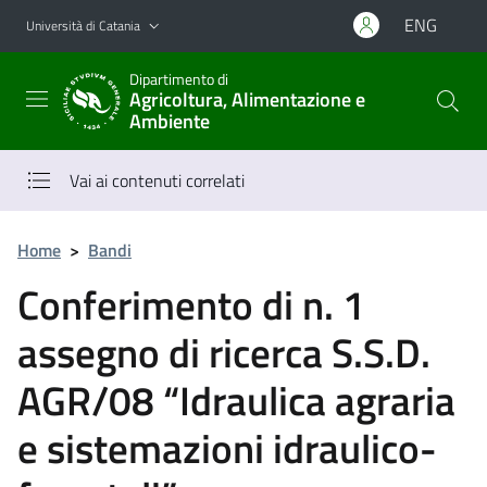
Vai al contenuto principale
Vai al menu di navigazione
ENG
Università di Catania
Dipartimento di
Agricoltura, Alimentazione e
Ambiente
Vai ai contenuti correlati
Home
>
Bandi
Conferimento di n. 1
assegno di ricerca S.S.D.
AGR/08 “Idraulica agraria
e sistemazioni idraulico-