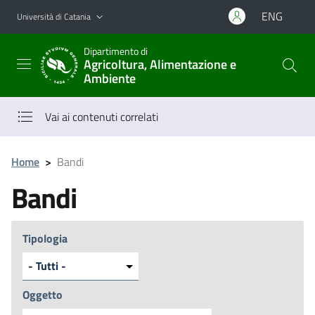
Vai al contenuto principale
Vai al menu di navigazione
ENG
Università di Catania
Dipartimento di
Agricoltura, Alimentazione e
Ambiente
Vai ai contenuti correlati
Home
>
Bandi
Bandi
Tipologia
Oggetto