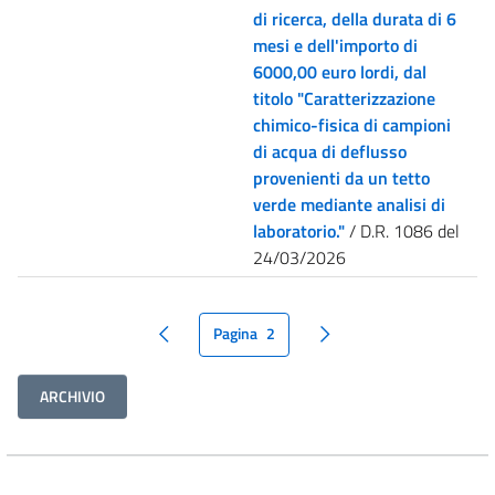
di ricerca, della durata di 6
mesi e dell'importo di
6000,00 euro lordi, dal
titolo "Caratterizzazione
chimico-fisica di campioni
di acqua di deflusso
provenienti da un tetto
verde mediante analisi di
laboratorio."
/ D.R. 1086 del
24/03/2026
Pagina
2
pagina precedente
pagina seguente
ARCHIVIO