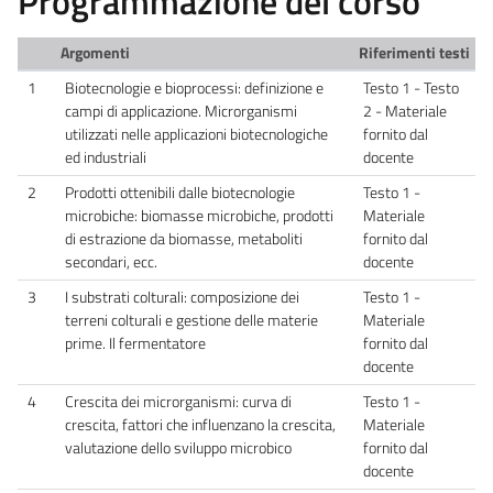
Programmazione del corso
Argomenti
Riferimenti testi
1
Biotecnologie e bioprocessi: definizione e
Testo 1 - Testo
campi di applicazione. Microrganismi
2 - Materiale
utilizzati nelle applicazioni biotecnologiche
fornito dal
ed industriali
docente
2
Prodotti ottenibili dalle biotecnologie
Testo 1 -
microbiche: biomasse microbiche, prodotti
Materiale
di estrazione da biomasse, metaboliti
fornito dal
secondari, ecc.
docente
3
I substrati colturali: composizione dei
Testo 1 -
terreni colturali e gestione delle materie
Materiale
prime. Il fermentatore
fornito dal
docente
4
Crescita dei microrganismi: curva di
Testo 1 -
crescita, fattori che influenzano la crescita,
Materiale
valutazione dello sviluppo microbico
fornito dal
docente