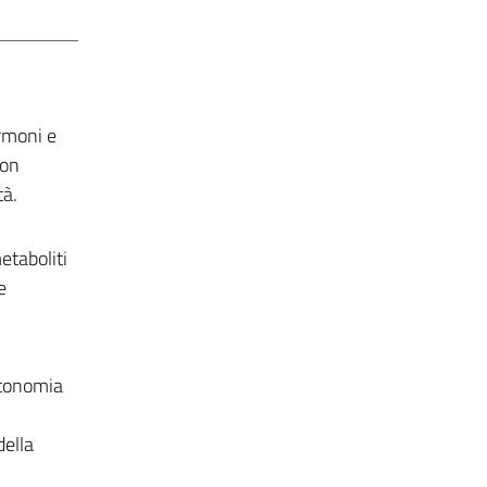
ormoni e
con
tà.
etaboliti
e
Autonomia
della