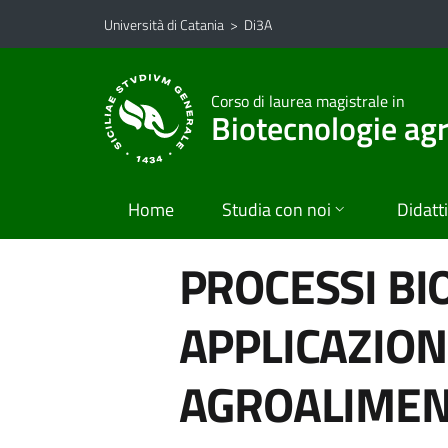
Vai al contenuto principale
Vai al menu di navigazione
Università di Catania
>
Di3A
Corso di laurea magistrale in
Biotecnologie agr
Home
Studia con noi
Didatt
PROCESSI BI
APPLICAZION
AGROALIMEN