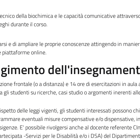
tecnico della biochimica e le capacità comunicative attraverso
eghi durante il corso.
arsi e di ampliare le proprie conoscenze attingendo in manie
 e piattaforme online.
olgimento dell'insegnamen
one frontale (o a distanza) e 14 ore di esercitazioni in aula
tra gli studenti su ricerche, casi studio o argomenti inerenti
all
ispetto delle leggi vigenti, gli studenti interessati possono c
rammare eventuali misure compensative e/o dispensative, in
 esigenze. E' possibile rivolgersi anche al docente referente C
rtecipata -Servizi per le Disabilità e/o i DSA) del Dipartiment