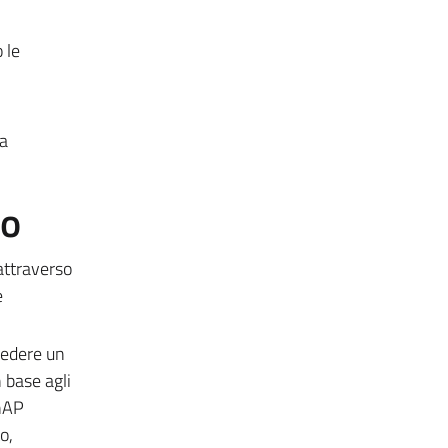
 le
ra
to
attraverso
e
hiedere un
 base agli
InAP
o,