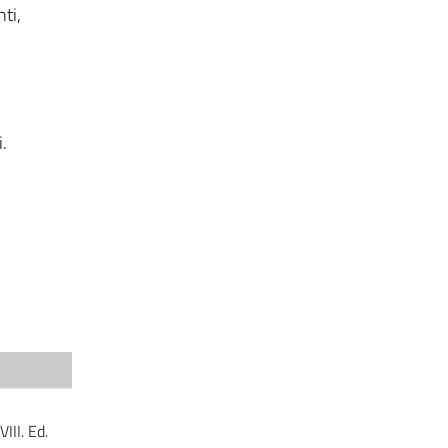
ti,
.
III. Ed.