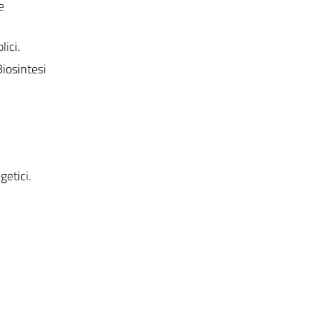
e
lici.
Biosintesi
getici.