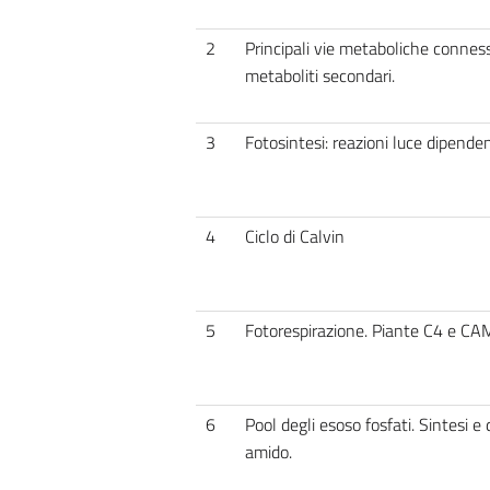
2
Principali vie metaboliche connes
metaboliti secondari.
3
Fotosintesi: reazioni luce dipenden
4
Ciclo di Calvin
5
Fotorespirazione. Piante C4 e CA
6
Pool degli esoso fosfati. Sintesi e
amido.