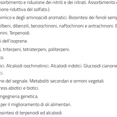
sorbimento e riduzione dei nitriti e dei nitrati. Assorbimento 
ione riduttiva del solfato.).
himico e degli aminoacidi aromatici. Biosintesi dei fenoli semp
tilbeni, dibenzili, benzochinoni, naftochinoni e antrachinoni. 
nini. Terpenoidi.
i dell’isoprene.
triterpeni, tetraterpeni, politerpeni.
to.
ici. Alcaloidi isochinolinici. Alcaloidi indolici. Glucosidi cianone
i.
ione del segnale. Metaboliti secondari e ormoni vegetali
ess abiotici e biotici.
’ingegneria genetica.
 per il miglioramento di oli alimentari.
sintesi di terpenoidi ed alcaloidi.