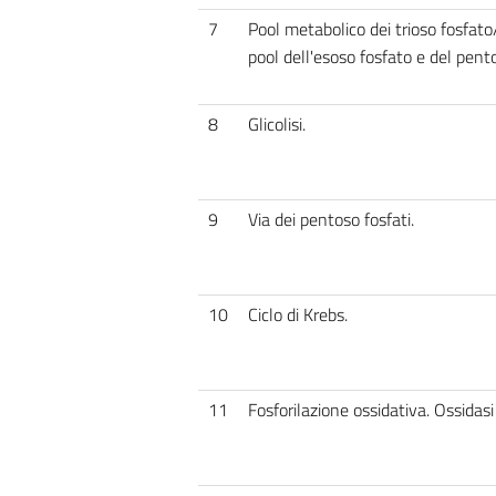
7
Pool metabolico dei trioso fosfato
pool dell'esoso fosfato e del pent
8
Glicolisi.
9
Via dei pentoso fosfati.
10
Ciclo di Krebs.
11
Fosforilazione ossidativa. Ossidasi