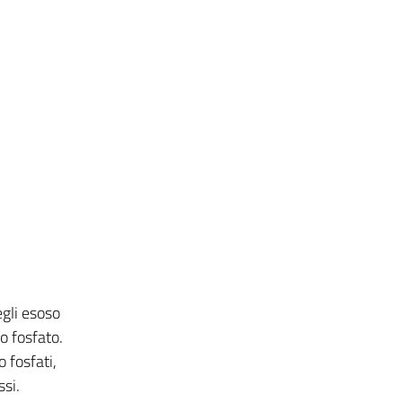
egli esoso
o fosfato.
o fosfati,
ssi.