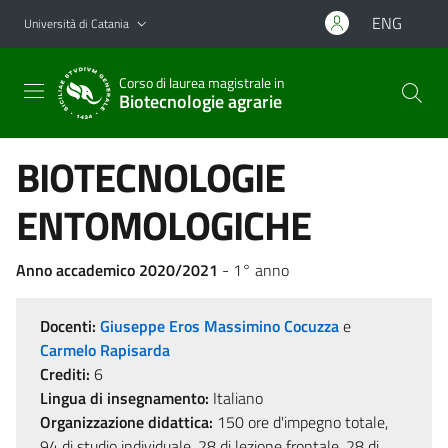
Vai al contenuto principale
Vai al menu di navigazione
ENG
Università di Catania
Corso di laurea magistrale in
Biotecnologie agrarie
BIOTECNOLOGIE
ENTOMOLOGICHE
Anno accademico 2020/2021
- 1° anno
Docenti:
Giuseppe Eros Massimino Cocuzza
e
Carmelo Rapisarda
Crediti:
6
Lingua di insegnamento:
Italiano
Organizzazione didattica:
150 ore d'impegno totale,
94 di studio individuale, 28 di lezione frontale, 28 di