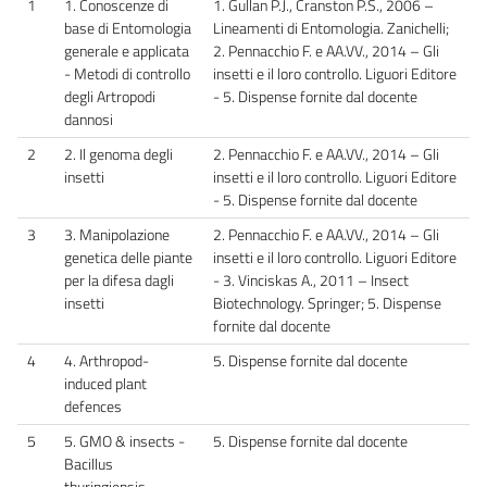
1
1. Conoscenze di
1. Gullan P.J., Cranston P.S., 2006 –
base di Entomologia
Lineamenti di Entomologia. Zanichelli;
generale e applicata
2. Pennacchio F. e AA.VV., 2014 – Gli
- Metodi di controllo
insetti e il loro controllo. Liguori Editore
degli Artropodi
- 5. Dispense fornite dal docente
dannosi
2
2. Il genoma degli
2. Pennacchio F. e AA.VV., 2014 – Gli
insetti
insetti e il loro controllo. Liguori Editore
- 5. Dispense fornite dal docente
3
3. Manipolazione
2. Pennacchio F. e AA.VV., 2014 – Gli
genetica delle piante
insetti e il loro controllo. Liguori Editore
per la difesa dagli
- 3. Vinciskas A., 2011 – Insect
insetti
Biotechnology. Springer; 5. Dispense
fornite dal docente
4
4. Arthropod-
5. Dispense fornite dal docente
induced plant
defences
5
5. GMO & insects -
5. Dispense fornite dal docente
Bacillus
thuringiensis