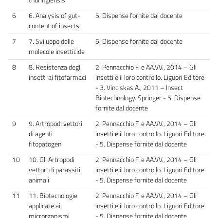
6
6. Analysis of gut-
5. Dispense fornite dal docente
content of insects
7
7. Sviluppo delle
5. Dispense fornite dal docente
molecole insetticide
8
8. Resistenza degli
2. Pennacchio F. e AA.VV., 2014 – Gli
insetti ai fitofarmaci
insetti e il loro controllo. Liguori Editore
- 3. Vinciskas A., 2011 – Insect
Biotechnology. Springer - 5. Dispense
fornite dal docente
9
9. Artropodi vettori
2. Pennacchio F. e AA.VV., 2014 – Gli
di agenti
insetti e il loro controllo. Liguori Editore
fitopatogeni
- 5. Dispense fornite dal docente
10
10. Gli Artropodi
2. Pennacchio F. e AA.VV., 2014 – Gli
vettori di parassiti
insetti e il loro controllo. Liguori Editore
animali
- 5. Dispense fornite dal docente
11
11. Biotecnologie
2. Pennacchio F. e AA.VV., 2014 – Gli
applicate ai
insetti e il loro controllo. Liguori Editore
microrganismi
- 5. Dispense fornite dal docente