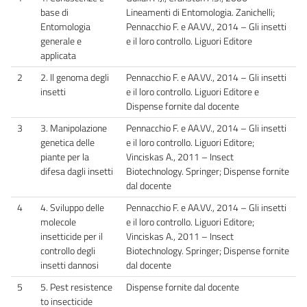
base di
Lineamenti di Entomologia. Zanichelli;
Entomologia
Pennacchio F. e AA.VV., 2014 – Gli insetti
generale e
e il loro controllo. Liguori Editore
applicata
2
2. Il genoma degli
Pennacchio F. e AA.VV., 2014 – Gli insetti
insetti
e il loro controllo. Liguori Editore e
Dispense fornite dal docente
3
3. Manipolazione
Pennacchio F. e AA.VV., 2014 – Gli insetti
genetica delle
e il loro controllo. Liguori Editore;
piante per la
Vinciskas A., 2011 – Insect
difesa dagli insetti
Biotechnology. Springer; Dispense fornite
dal docente
4
4. Sviluppo delle
Pennacchio F. e AA.VV., 2014 – Gli insetti
molecole
e il loro controllo. Liguori Editore;
insetticide per il
Vinciskas A., 2011 – Insect
controllo degli
Biotechnology. Springer; Dispense fornite
insetti dannosi
dal docente
5
5. Pest resistence
Dispense fornite dal docente
to insecticide