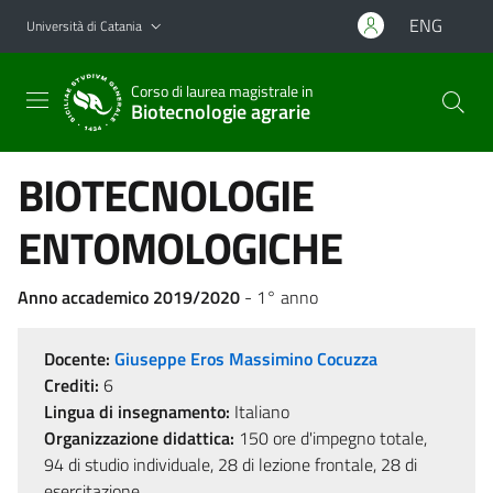
Vai al contenuto principale
Vai al menu di navigazione
ENG
Università di Catania
Corso di laurea magistrale in
Biotecnologie agrarie
BIOTECNOLOGIE
ENTOMOLOGICHE
Anno accademico 2019/2020
- 1° anno
Docente:
Giuseppe Eros Massimino Cocuzza
Crediti:
6
Lingua di insegnamento:
Italiano
Organizzazione didattica:
150 ore d'impegno totale,
94 di studio individuale, 28 di lezione frontale, 28 di
esercitazione