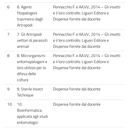
6
6. Agenti
Pennacchio F. e AA.VV., 2014 – Gli insetti
fitopatogeni
e il loro controllo. Liguori Editore e
trasmessi dagli
Dispense fornite dal docente
Artropodi
7
7. Gli Artropodi
Pennacchio F. e AA.VV., 2014 – Gli insetti
vettori di parassiti
e il loro controllo. Liguori Editore e
animali
Dispense fornite dal docente
8
8. Microrganismi
Pennacchio F. e AA.VV., 2014 – Gli insetti
entomopatogeni e
e il loro controllo. Liguori Editore e
loro utilizzo per la
Dispense fornite dal docente
difesa delle
colture
9
9. Sterile Insect
Dispense fornite dal docente
Technique
10
10.
Dispense fornite dal docente
Bioinformatica
applicata agli studi
entomologici