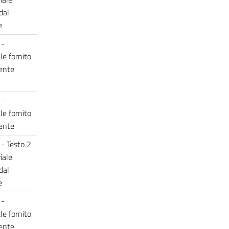
dal
e
 -
le fornito
cente
 -
le fornito
cente
 - Testo 2
iale
dal
e
 -
le fornito
cente