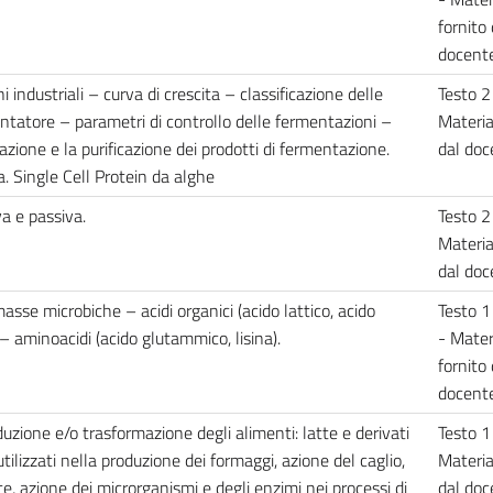
fornito 
docent
 industriali – curva di crescita – classificazione delle
Testo 2
tatore – parametri di controllo delle fermentazioni –
Materia
razione e la purificazione dei prodotti di fermentazione.
dal do
. Single Cell Protein da alghe
va e passiva.
Testo 2
Materia
dal do
masse microbiche – acidi organici (acido lattico, acido
Testo 1
 – aminoacidi (acido glutammico, lisina).
- Mater
fornito 
docent
uzione e/o trasformazione degli alimenti: latte e derivati
Testo 1
tilizzati nella produzione dei formaggi, azione del caglio,
Materia
te, azione dei microrganismi e degli enzimi nei processi di
dal do