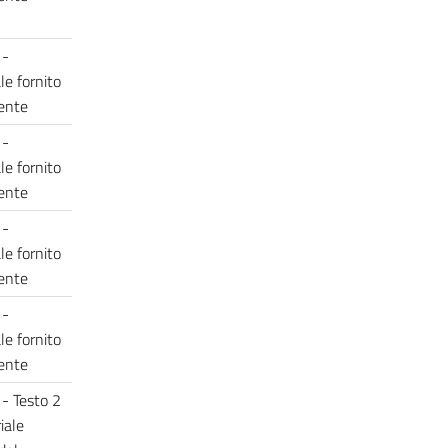
 -
le fornito
cente
 -
le fornito
cente
 -
le fornito
cente
 -
le fornito
cente
 - Testo 2
iale