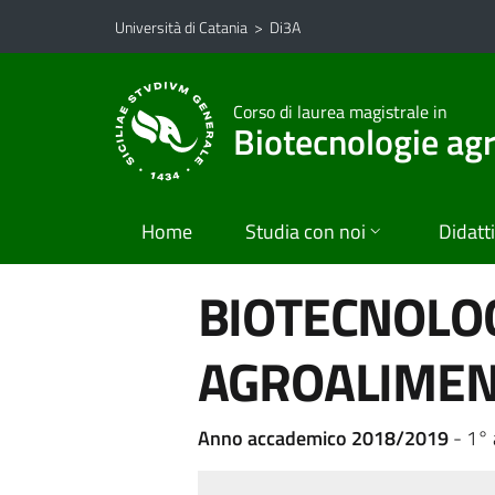
Vai al contenuto principale
Vai al menu di navigazione
Università di Catania
>
Di3A
Corso di laurea magistrale in
Biotecnologie agr
Home
Studia con noi
Didatt
BIOTECNOLOG
AGROALIMEN
Anno accademico 2018/2019
- 1°