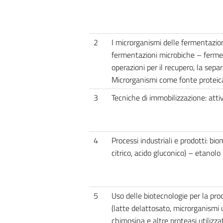
2
I microrganismi delle fermentazioni
fermentazioni microbiche – fermen
operazioni per il recupero, la sepa
Microrganismi come fonte proteica
3
Tecniche di immobilizzazione: atti
4
Processi industriali e prodotti: bio
citrico, acido gluconico) – etanolo
5
Uso delle biotecnologie per la prod
(latte delattosato, microrganismi u
chimosina e altre proteasi utilizza