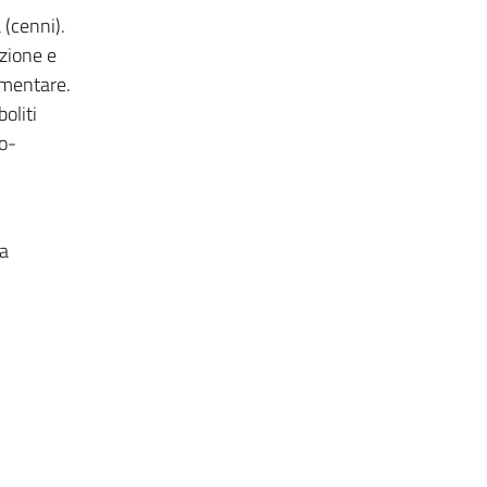
 (cenni).
azione e
limentare.
oliti
ro-
ia