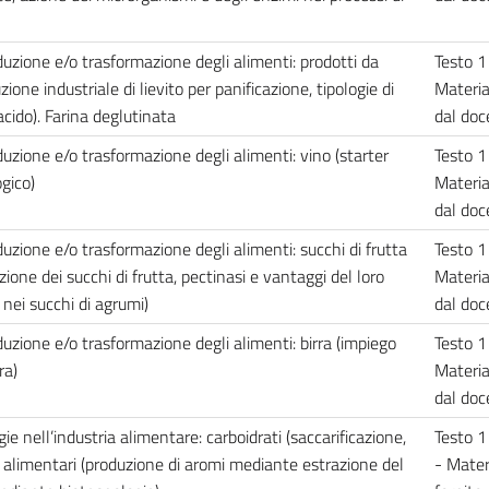
duzione e/o trasformazione degli alimenti: prodotti da
Testo 1
zione industriale di lievito per panificazione, tipologie di
Materia
acido). Farina deglutinata
dal do
duzione e/o trasformazione degli alimenti: vino (starter
Testo 1
gico)
Materia
dal do
duzione e/o trasformazione degli alimenti: succhi di frutta
Testo 1
zione dei succhi di frutta, pectinasi e vantaggi del loro
Materia
 nei succhi di agrumi)
dal do
duzione e/o trasformazione degli alimenti: birra (impiego
Testo 1
ra)
Materia
dal do
ie nell’industria alimentare: carboidrati (saccarificazione,
Testo 1
i alimentari (produzione di aromi mediante estrazione del
- Mater