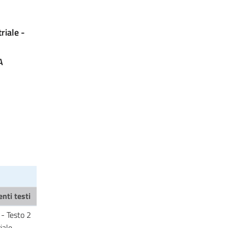
riale -
A
nti testi
 - Testo 2
iale