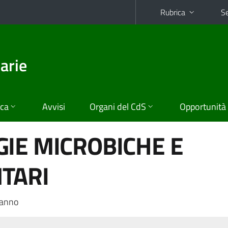
Rubrica
Se
arie
ica
Avvisi
Organi del CdS
Opportunità
IE MICROBICHE E
TARI
 anno