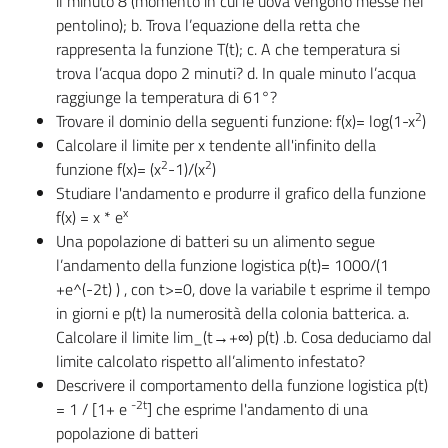
il minuto 8 (momento in cui le uova vengono messe nel
pentolino); b. Trova l’equazione della retta che
rappresenta la funzione T(t); c. A che temperatura si
trova l’acqua dopo 2 minuti? d. In quale minuto l’acqua
raggiunge la temperatura di 61°?
2
Trovare il dominio della seguenti funzione: f(x)= log(1-x
)
Calcolare il limite per x tendente all'infinito della
2
2
funzione f(x)= (x
-1)/(x
)
Studiare l'andamento e produrre il grafico della funzione
x
f(x) = x * e
Una popolazione di batteri su un alimento segue
l’andamento della funzione logistica p(t)= 1000/(1
+e^(-2t) ) , con t>=0, dove la variabile t esprime il tempo
in giorni e p(t) la numerosità della colonia batterica. a.
Calcolare il limite lim_(t→+∞)⁡ p(t) .b. Cosa deduciamo dal
limite calcolato rispetto all’alimento infestato?
Descrivere il comportamento della funzione logistica p(t)
-2t
= 1 / [1+ e
] che esprime l'andamento di una
popolazione di batteri