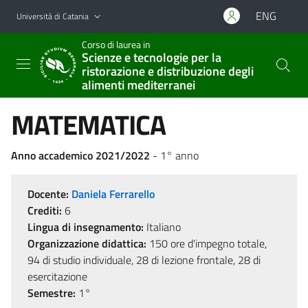
Vai al contenuto principale
Vai al menu di navigazione
ENG
Università di Catania
Corso di laurea in
Scienze e tecnologie per la
ristorazione e distribuzione degli
alimenti mediterranei
MATEMATICA
Anno accademico 2021/2022
- 1° anno
Docente:
Daniela Ferrarello
Crediti:
6
Lingua di insegnamento:
Italiano
Organizzazione didattica:
150 ore d'impegno totale,
94 di studio individuale, 28 di lezione frontale, 28 di
esercitazione
Semestre:
1°