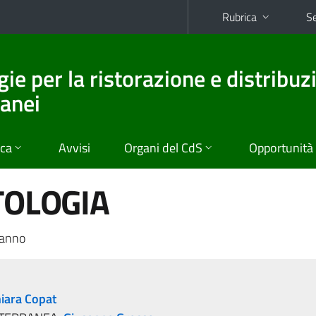
Rubrica
Se
ie per la ristorazione e distribuz
ranei
ica
Avvisi
Organi del CdS
Opportunità
TOLOGIA
 anno
iara Copat