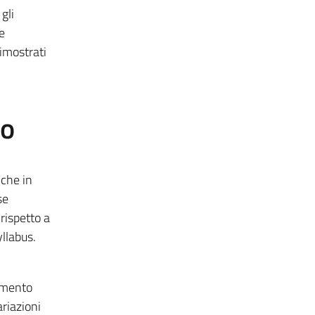
gli
e
dimostrati
to
iche in
se
rispetto a
yllabus.
namento
riazioni