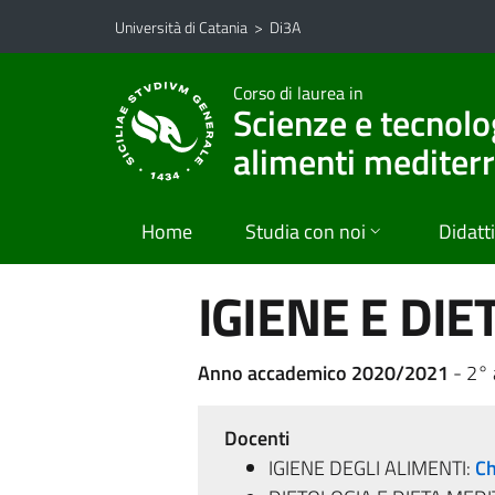
Vai al contenuto principale
Vai al menu di navigazione
Università di Catania
>
Di3A
Corso di laurea in
Scienze e tecnolog
alimenti mediter
Home
Studia con noi
Didatt
IGIENE E DIE
Anno accademico 2020/2021
- 2°
Docenti
IGIENE DEGLI ALIMENTI:
Ch