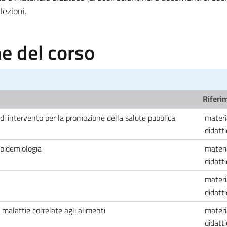
lezioni.
 del corso
Riferim
 di intervento per la promozione della salute pubblica
materi
didatt
epidemiologia
materi
didatt
materi
didatt
malattie correlate agli alimenti
materi
didatt