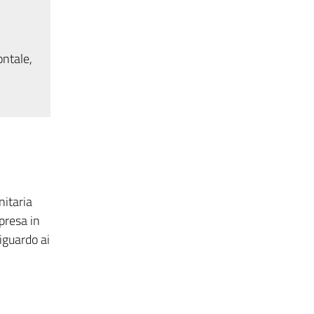
ontale,
nitaria
 presa in
iguardo ai