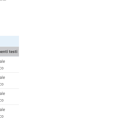
enti testi
ale
ico
ale
ico
ale
ico
ale
ico