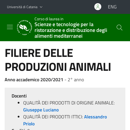
Vai al contenuto principale
Vai al menu di navigazione
ENG
Università di Catania
Corso di laurea in
Scienze e tecnologie per la
ristorazione e distribuzione degli
alimenti mediterranei
FILIERE DELLE
PRODUZIONI ANIMALI
Anno accademico 2020/2021
- 2° anno
Docenti
QUALITÀ DEI PRODOTTI DI ORIGINE ANIMALE:
Giuseppe Luciano
QUALITÀ DEI PRODOTTI ITTICI:
Alessandro
Priolo