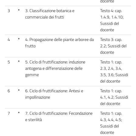
docente
3
*
3. Classificazione botanica e
Testo 4: cap.
commerciale dei frutti
1.4.9, 1.4.10;
Sussidi del
docente
4
*
4. Propagazione delle piante arboree da
Testo 3: cap.
frutto
2.2; Sussidi del
docente
5
*
5. Ciclo di fruttificazione: induzione
Testo 1: cap.
antogena e differenziazione delle
2.3, 2.4, 3.4,
gemme
3.5, 3.6; Sussidi
del docente
6
*
6. Ciclo di fruttificazione: Antesi e
Testo 1: cap.
impollinazione
4.1, 4.2; Sussidi
del docente
7
*
7. Ciclo di fruttificazione: Fecondazione
Testo 1: cap.
e sterilità
4.3, 4.4, 4.5;
Sussidi del
docente