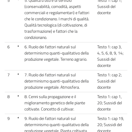
5
*
5. Qualità d’uso e di servizio
Testo 1: cap 1;
(conservabilità, comodità, aspetti
Sussidi del
commerciali e regolamentari) e fattori
docente
che le condizionano. I marchi di qualità.
Qualità tecnologica (di coltivazione, di
trasformazione) e fattori che la
condizionano.
6
*
6. Ruolo dei fattori naturali sul
Testo 1: cap 3,
determinismo quanti-qualitativo della
4, 5, 6, 8, 9, 14;
produzione vegetale. Terreno agrario.
Sussidi del
docente
7
*
7. Ruolo dei fattori naturali sul
Testo 1: cap 2;
determinismo quanti-qualitativo della
Sussidi del
produzione vegetale. Atmosfera.
docente
8
*
8. Cenni sulla propagazione e il
Testo 1: cap 1,
miglioramento genetico delle piante
20; Sussidi del
coltivate. Concetto di cultivar.
docente
9
*
9. Ruolo dei fattori naturali sul
Testo 1: cap 19,
determinismo quanti-qualitativo della
20; Sussidi del
produzione vegetale. Pianta coltivata.
docente