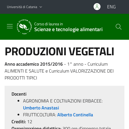
Vai al contenuto principale
Vai al menu di navigazione
ENG
Università di Catania
Corso di laurea in
Scienze e tecnologie alimentari
PRODUZIONI VEGETALI
Anno accademico 2015/2016
- 1° anno - Curriculum
ALIMENTI E SALUTE e Curriculum VALORIZZAZIONE DEI
PRODOTTI TIPICI
Docenti
AGRONOMIA E COLTIVAZIONI ERBACEE:
Umberto Anastasi
FRUTTICOLTURA:
Alberto Continella
Crediti:
12
Organizzazione didattica:
300 ore d'impegno totale,