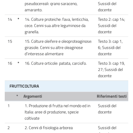
pseudocereali: qrano saraceno,
Sussidi del
amaranto.
docente
14
*
14. Colture proteiche: fava, lenticchia,
Testo 2: cap 14;
cece. Cenni sua altre leguminose da
Sussidi del
granella.
docente
15
15. Colture oleifere e oleoproteaginose:
Testo 3: cap 1,
girasole. Cenni su altre oleaginose
6; Sussidi del
d’interesse alimentare
docente
16
*
16. Colture orticole: patata, carciofo.
Testo 3: cap 19,
27; Sussidi del
docente
FRUTTICOLTURA
*
Argomenti
Riferimenti testi
1
1. Produzione di frutta nel mondo ed in
Sussidi del
Italia: aree di produzione, specie
docente
coltivate
2
2. Cenni di fisiologia arborea
Sussidi del