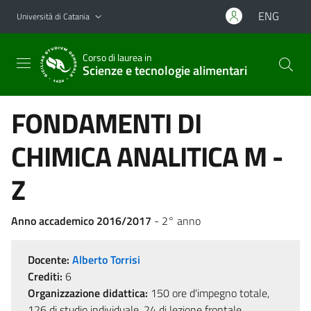
Vai al contenuto principale
Vai al menu di navigazione
ENG
Università di Catania
Corso di laurea in
Scienze e tecnologie alimentari
FONDAMENTI DI
CHIMICA ANALITICA M -
Z
Anno accademico 2016/2017
- 2° anno
Docente:
Alberto Torrisi
Crediti:
6
Organizzazione didattica:
150 ore d'impegno totale,
126 di studio individuale, 24 di lezione frontale