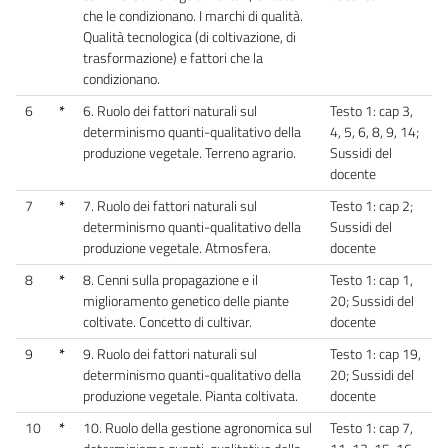
che le condizionano. I marchi di qualità.
Qualità tecnologica (di coltivazione, di
trasformazione) e fattori che la
condizionano.
6
*
6. Ruolo dei fattori naturali sul
Testo 1: cap 3,
determinismo quanti-qualitativo della
4, 5, 6, 8, 9, 14;
produzione vegetale. Terreno agrario.
Sussidi del
docente
7
*
7. Ruolo dei fattori naturali sul
Testo 1: cap 2;
determinismo quanti-qualitativo della
Sussidi del
produzione vegetale. Atmosfera.
docente
8
*
8. Cenni sulla propagazione e il
Testo 1: cap 1,
miglioramento genetico delle piante
20; Sussidi del
coltivate. Concetto di cultivar.
docente
9
*
9. Ruolo dei fattori naturali sul
Testo 1: cap 19,
determinismo quanti-qualitativo della
20; Sussidi del
produzione vegetale. Pianta coltivata.
docente
10
*
10. Ruolo della gestione agronomica sul
Testo 1: cap 7,