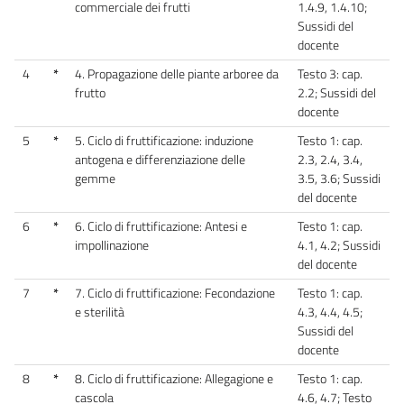
commerciale dei frutti
1.4.9, 1.4.10;
Sussidi del
docente
4
*
4. Propagazione delle piante arboree da
Testo 3: cap.
frutto
2.2; Sussidi del
docente
5
*
5. Ciclo di fruttificazione: induzione
Testo 1: cap.
antogena e differenziazione delle
2.3, 2.4, 3.4,
gemme
3.5, 3.6; Sussidi
del docente
6
*
6. Ciclo di fruttificazione: Antesi e
Testo 1: cap.
impollinazione
4.1, 4.2; Sussidi
del docente
7
*
7. Ciclo di fruttificazione: Fecondazione
Testo 1: cap.
e sterilità
4.3, 4.4, 4.5;
Sussidi del
docente
8
*
8. Ciclo di fruttificazione: Allegagione e
Testo 1: cap.
cascola
4.6, 4.7; Testo