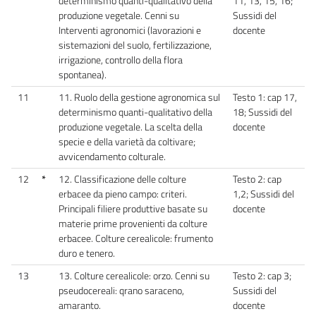
determinismo quanti-qualitativo della
11, 13, 15, 16;
produzione vegetale. Cenni su
Sussidi del
Interventi agronomici (lavorazioni e
docente
sistemazioni del suolo, fertilizzazione,
irrigazione, controllo della flora
spontanea).
11
11. Ruolo della gestione agronomica sul
Testo 1: cap 17,
determinismo quanti-qualitativo della
18; Sussidi del
produzione vegetale. La scelta della
docente
specie e della varietà da coltivare;
avvicendamento colturale.
12
*
12. Classificazione delle colture
Testo 2: cap
erbacee da pieno campo: criteri.
1,2; Sussidi del
Principali filiere produttive basate su
docente
materie prime provenienti da colture
erbacee. Colture cerealicole: frumento
duro e tenero.
13
13. Colture cerealicole: orzo. Cenni su
Testo 2: cap 3;
pseudocereali: qrano saraceno,
Sussidi del
amaranto.
docente