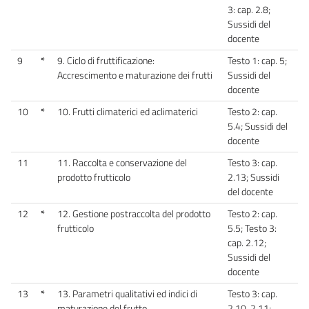
3: cap. 2.8;
Sussidi del
docente
9
*
9. Ciclo di fruttificazione:
Testo 1: cap. 5;
Accrescimento e maturazione dei frutti
Sussidi del
docente
10
*
10. Frutti climaterici ed aclimaterici
Testo 2: cap.
5.4; Sussidi del
docente
11
11. Raccolta e conservazione del
Testo 3: cap.
prodotto frutticolo
2.13; Sussidi
del docente
12
*
12. Gestione postraccolta del prodotto
Testo 2: cap.
frutticolo
5.5; Testo 3:
cap. 2.12;
Sussidi del
docente
13
*
13. Parametri qualitativi ed indici di
Testo 3: cap.
maturazione del frutto
2.10, 2.11;