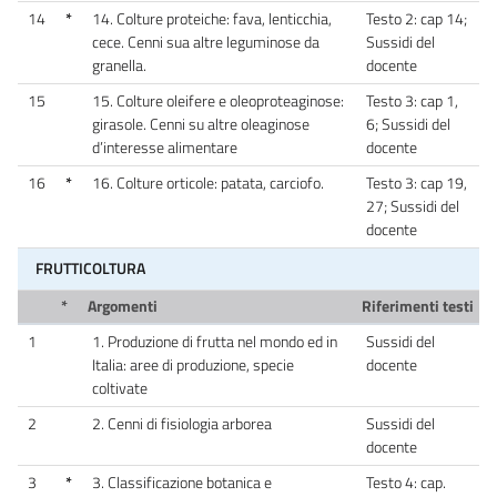
14
*
14. Colture proteiche: fava, lenticchia,
Testo 2: cap 14;
cece. Cenni sua altre leguminose da
Sussidi del
granella.
docente
15
15. Colture oleifere e oleoproteaginose:
Testo 3: cap 1,
girasole. Cenni su altre oleaginose
6; Sussidi del
d’interesse alimentare
docente
16
*
16. Colture orticole: patata, carciofo.
Testo 3: cap 19,
27; Sussidi del
docente
FRUTTICOLTURA
*
Argomenti
Riferimenti testi
1
1. Produzione di frutta nel mondo ed in
Sussidi del
Italia: aree di produzione, specie
docente
coltivate
2
2. Cenni di fisiologia arborea
Sussidi del
docente
3
*
3. Classificazione botanica e
Testo 4: cap.