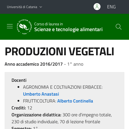
Vai al contenuto principale
Vai al menu di navigazione
ENG
Università di Catania
Corso di laurea in
Scienze e tecnologie alimentari
PRODUZIONI VEGETALI
Anno accademico 2016/2017
- 1° anno
Docenti
AGRONOMIA E COLTIVAZIONI ERBACEE:
Umberto Anastasi
FRUTTICOLTURA:
Alberto Continella
Crediti:
12
Organizzazione didattica:
300 ore d'impegno totale,
230 di studio individuale, 70 di lezione frontale
Semestre:
1°