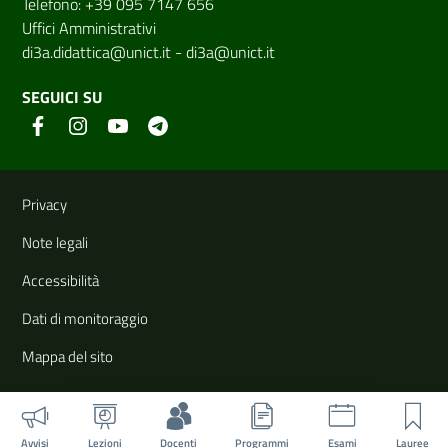
Telefono: +39 095 7147 656
Uffici Amministrativi
di3a.didattica@unict.it
-
di3a@unict.it
SEGUICI SU
Link e informazioni utili
Privacy
Note legali
Accessibilità
Dati di monitoraggio
Mappa del sito
Avvisi
Lezioni
Docenti
Programmi
Esami
Lauree