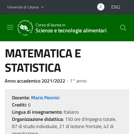
Vai al contenuto principale
Vai al menu di navigazione
ENG
Università di Catania
Corso di laurea in
Scienze e tecnologie alimentari
MATEMATICA E
STATISTICA
Anno accademico 2021/2022
- 1° anno
Docente:
Mario Pennisi
Crediti:
6
Lingua di insegnamento:
Italiano
Organizzazione didattica:
150 ore d'impegno totale,
87 di studio individuale, 21 di lezione frontale, 42 di
esercitazione