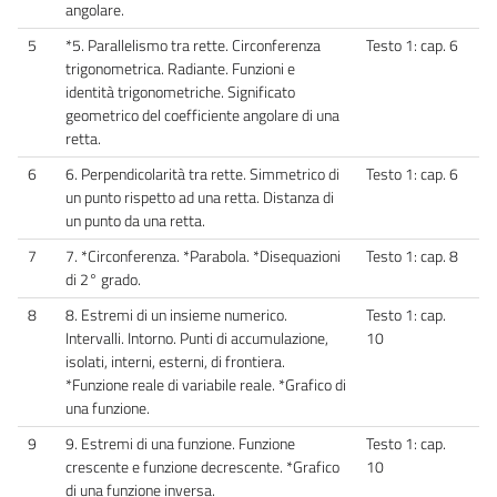
angolare.
5
*5. Parallelismo tra rette. Circonferenza
Testo 1: cap. 6
trigonometrica. Radiante. Funzioni e
identità trigonometriche. Significato
geometrico del coefficiente angolare di una
retta.
6
6. Perpendicolarità tra rette. Simmetrico di
Testo 1: cap. 6
un punto rispetto ad una retta. Distanza di
un punto da una retta.
7
7. *Circonferenza. *Parabola. *Disequazioni
Testo 1: cap. 8
di 2° grado.
8
8. Estremi di un insieme numerico.
Testo 1: cap.
Intervalli. Intorno. Punti di accumulazione,
10
isolati, interni, esterni, di frontiera.
*Funzione reale di variabile reale. *Grafico di
una funzione.
9
9. Estremi di una funzione. Funzione
Testo 1: cap.
crescente e funzione decrescente. *Grafico
10
di una funzione inversa.