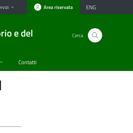
ENG
rvizi
Area riservata
rio e del
Cerca
Contatti
I