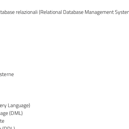
database relazionali (Relational Database Management Syste
esterne
uery Language)
uage (DML)
te
e (DDL)