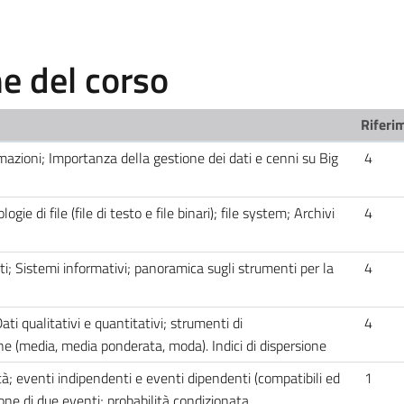
 del corso
Riferim
rmazioni; Importanza della gestione dei dati e cenni su Big
4
ogie di file (file di testo e file binari); file system; Archivi
4
ti; Sistemi informativi; panoramica sugli strumenti per la
4
ati qualitativi e quantitativi; strumenti di
4
one (media, media ponderata, moda). Indici di dispersione
tà; eventi indipendenti e eventi dipendenti (compatibili ed
1
one di due eventi; probabilità condizionata.