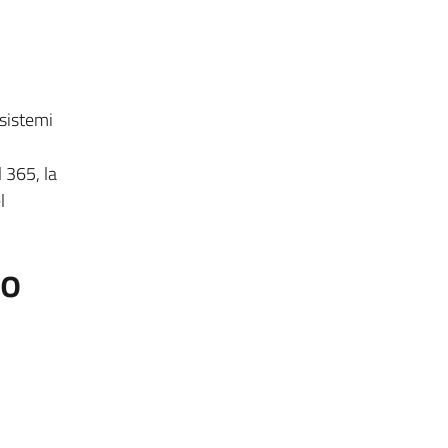
 sistemi
 365, la
l
to