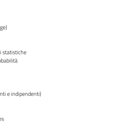
ge)
i statistiche
obabilità
ti e indipendenti)
es