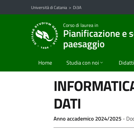
Vai al contenuto principale
Vai al menu di navigazione
Università di Catania
>
Di3A
Corso di laurea in
Pianificazione e s
paesaggio
Home
Studia con noi
Didatt
INFORMATICA
DATI
Anno accademico 2024/2025
- Do