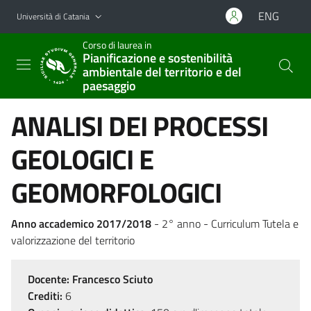
Vai al contenuto principale
Vai al menu di navigazione
ENG
Università di Catania
Corso di laurea in
Pianificazione e sostenibilità
ambientale del territorio e del
paesaggio
ANALISI DEI PROCESSI
GEOLOGICI E
GEOMORFOLOGICI
Anno accademico 2017/2018
- 2° anno - Curriculum Tutela e
valorizzazione del territorio
Docente:
Francesco Sciuto
Crediti:
6