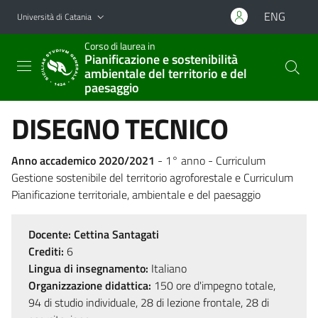
Vai al contenuto principale
Vai al menu di navigazione
ENG
Università di Catania
Corso di laurea in
Pianificazione e sostenibilità
ambientale del territorio e del
paesaggio
DISEGNO TECNICO
Anno accademico 2020/2021
- 1° anno - Curriculum
Gestione sostenibile del territorio agroforestale e Curriculum
Pianificazione territoriale, ambientale e del paesaggio
Docente:
Cettina Santagati
Crediti:
6
Lingua di insegnamento:
Italiano
Organizzazione didattica:
150 ore d'impegno totale,
94 di studio individuale, 28 di lezione frontale, 28 di