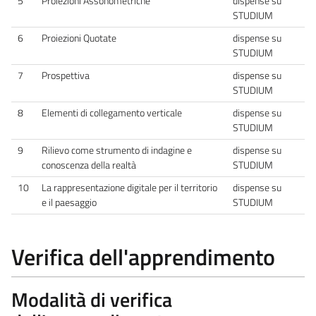
5
Proiezioni Assonometriche
dispense su
STUDIUM
6
Proiezioni Quotate
dispense su
STUDIUM
7
Prospettiva
dispense su
STUDIUM
8
Elementi di collegamento verticale
dispense su
STUDIUM
9
Rilievo come strumento di indagine e
dispense su
conoscenza della realtà
STUDIUM
10
La rappresentazione digitale per il territorio
dispense su
e il paesaggio
STUDIUM
Verifica dell'apprendimento
Modalità di verifica