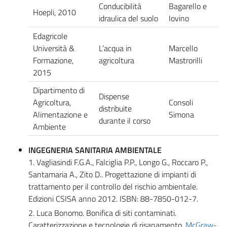
Conducibilità
Bagarello e
Hoepli, 2010
idraulica del suolo
Iovino
Edagricole
Università &
L’acqua in
Marcello
Formazione,
agricoltura
Mastrorilli
2015
Dipartimento di
Dispense
Agricoltura,
Consoli
distribuite
Alimentazione e
Simona
durante il corso
Ambiente
INGEGNERIA SANITARIA AMBIENTALE
1. Vagliasindi F.G.A., Falciglia P.P., Longo G., Roccaro P.,
Santamaria A., Zito D.. Progettazione di impianti di
trattamento per il controllo del rischio ambientale.
Edizioni CSISA anno 2012. ISBN: 88-7850-012-7.
2. Luca Bonomo. Bonifica di siti contaminati.
Caratterizzazione e tecnologie di risanamento.
McGraw-