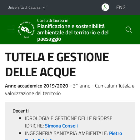
Vai al contenuto principale
Vai al menu di navigazione
ENG
Università di Catania
Corso di laurea in
Pianificazione e sostenibilità
ambientale del territorio e del
paesaggio
TUTELA E GESTIONE
DELLE ACQUE
Anno accademico 2019/2020
- 3° anno - Curriculum Tutela e
valorizzazione del territorio
Docenti
IDROLOGIA E GESTIONE DELLE RISORSE
IDRICHE:
Simona Consoli
INGEGNERIA SANITARIA AMBIENTALE:
Pietro