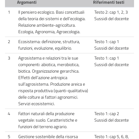
Argomenti
Riferimenti testi
1
Il pensiero ecologico. Basi concettuali
Testo 2: cap 1, 2, 3
della teoria dei sistemi e dell’ecologia.
Sussidi del docente
Relazione ambiente-agricoltura.
Ecologia, Agronomia, Agroecologia.
2
Ecosistema: definizione, struttura,
Testo 1: cap 1
funzioni, evoluzione, equilibrio.
Sussidi del docente
3
Agrosistema e relazioni tra le sue
Testo 1: cap 1
componenti: abiotica, merobiotica,
Sussidi del docente
biotica. Organizzazione gerarchica.
Effetti dell’azione antropica
sull’agrosistema. Produzione areica e
risposta produttiva (quanti-qualitativa)
delle colture ai fattori agronomici.
Servizi ecosistemici.
4
Fattori naturali della produzione
Testo 1: cap 2
vegetale: suolo. Caratteristiche e
Sussidi del docente
funzioni del terreno agrario.
5
Gestione sostenibile della risorsa
Testo 1: cap 5, 6, 8,