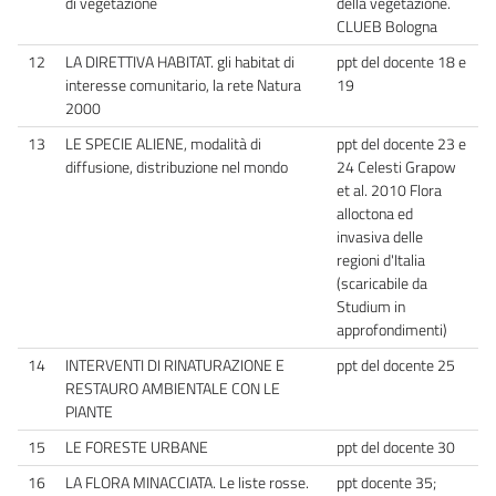
di vegetazione
della vegetazione.
CLUEB Bologna
12
LA DIRETTIVA HABITAT. gli habitat di
ppt del docente 18 e
interesse comunitario, la rete Natura
19
2000
13
LE SPECIE ALIENE, modalità di
ppt del docente 23 e
diffusione, distribuzione nel mondo
24 Celesti Grapow
et al. 2010 Flora
alloctona ed
invasiva delle
regioni d'Italia
(scaricabile da
Studium in
approfondimenti)
14
INTERVENTI DI RINATURAZIONE E
ppt del docente 25
RESTAURO AMBIENTALE CON LE
PIANTE
15
LE FORESTE URBANE
ppt del docente 30
16
LA FLORA MINACCIATA. Le liste rosse.
ppt docente 35;