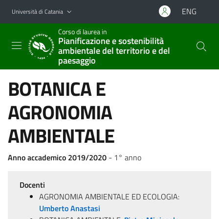
Vai al contenuto principale
Vai al menu di navigazione
ENG
Università di Catania
Corso di laurea in
Pianificazione e sostenibilità
ambientale del territorio e del
paesaggio
BOTANICA E
AGRONOMIA
AMBIENTALE
Anno accademico 2019/2020
- 1° anno
Docenti
AGRONOMIA AMBIENTALE ED ECOLOGIA:
Umberto Anastasi