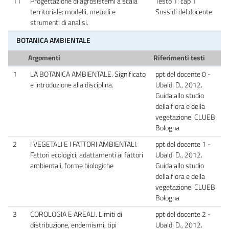
11
Progettazione di agrosistemi a scala
Testo 1: cap 1
territoriale: modelli, metodi e
Sussidi del docente
strumenti di analisi.
BOTANICA AMBIENTALE
Argomenti
Riferimenti testi
1
LA BOTANICA AMBIENTALE. Significato
ppt del docente 0 -
e introduzione alla disciplina.
Ubaldi D., 2012.
Guida allo studio
della flora e della
vegetazione. CLUEB
Bologna
2
I VEGETALI E I FATTORI AMBIENTALI.
ppt del docente 1 -
Fattori ecologici, adattamenti ai fattori
Ubaldi D., 2012.
ambientali, forme biologiche
Guida allo studio
della flora e della
vegetazione. CLUEB
Bologna
3
COROLOGIA E AREALI. Limiti di
ppt del docente 2 -
distribuzione, endemismi, tipi
Ubaldi D., 2012.