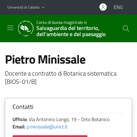
Vai al contenuto principale
Vai al menu di navigazione
ENG
Università di Catania
Corso di laurea magistrale in
Salvaguardia del territorio,
dell'ambiente e del paesaggio
Pietro Minissale
Docente a contratto di Botanica sistematica
[BIOS-01/B]
Contatti
Ufficio:
Via Antonino Longo, 19 - Orto Botanico
Email:
p.minissale@unict.it