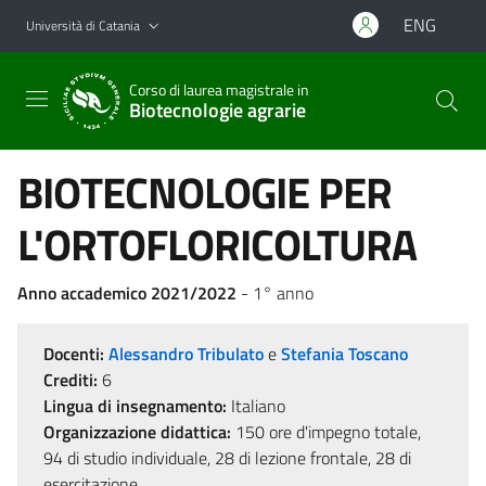
Vai al contenuto principale
Vai al menu di navigazione
ENG
Università di Catania
Corso di laurea magistrale in
Biotecnologie agrarie
BIOTECNOLOGIE PER
L'ORTOFLORICOLTURA
Anno accademico 2021/2022
- 1° anno
Docenti:
Alessandro Tribulato
e
Stefania Toscano
Crediti:
6
Lingua di insegnamento:
Italiano
Organizzazione didattica:
150 ore d'impegno totale,
94 di studio individuale, 28 di lezione frontale, 28 di
esercitazione