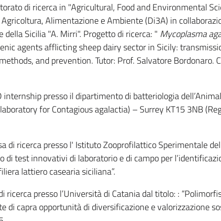
orato di ricerca in "Agricultural, Food and Environmental Sci
di Agricoltura, Alimentazione e Ambiente (Di3A) in collaboraz
 della Sicilia "A. Mirri". Progetto di ricerca: "
Mycoplasma aga
enic agents afflicting sheep dairy sector in Sicily: transmissi
ethods, and prevention. Tutor: Prof. Salvatore Bordonaro. C
internship presso il dipartimento di batteriologia dell’Anima
laboratory for Contagious agalactia) – Surrey KT15 3NB (Re
a di ricerca presso l' Istituto Zooprofilattico Sperimentale dell
o di test innovativi di laboratorio e di campo per l’identificazi
iera lattiero casearia siciliana”.
i ricerca presso l’Università di Catania dal titolo: : “Polimorf
tte di capra opportunità di diversificazione e valorizzazione so
5.