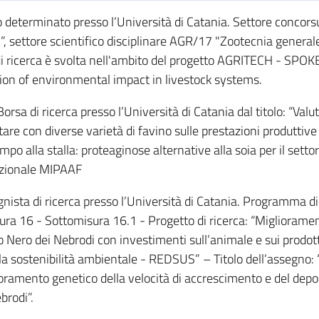
determinato presso l’Università di Catania. Settore concors
, settore scientifico disciplinare AGR/17 "Zootecnia general
di ricerca è svolta nell'ambito del progetto AGRITECH - SPOK
tion of environmental impact in livestock systems.
orsa di ricerca presso l’Università di Catania dal titolo: “Valu
tare con diverse varietà di favino sulle prestazioni produttive
o alla stalla: proteaginose alternative alla soia per il settor
azionale MIPAAF
nista di ricerca presso l’Università di Catania. Programma di
ra 16 - Sottomisura 16.1 - Progetto di ricerca: “Miglioramen
o Nero dei Nebrodi con investimenti sull’animale e sui prodott
la sostenibilità ambientale - REDSUS” – Titolo dell’assegno:
glioramento genetico della velocità di accrescimento e del depo
brodi”.