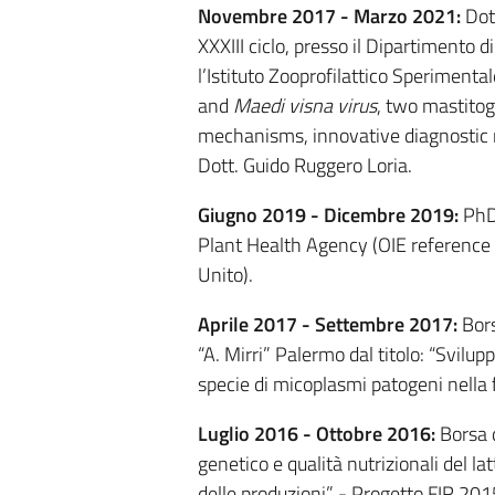
Novembre 2017 - Marzo 2021:
Dott
XXXIII ciclo, presso il Dipartimento 
l’Istituto Zooprofilattico Sperimentale
and
Maedi visna virus
, two mastitog
mechanisms, innovative diagnostic m
Dott. Guido Ruggero Loria.
Giugno 2019 - Dicembre 2019:
PhD 
Plant Health Agency (OIE reference 
Unito).
Aprile 2017 - Settembre 2017:
Bors
“A. Mirri” Palermo dal titolo: “Svilupp
specie di micoplasmi patogeni nella fil
Luglio 2016 - Ottobre 2016:
Borsa d
genetico e qualità nutrizionali del la
delle produzioni” - Progetto FIR 201