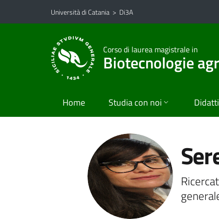
Vai al contenuto principale
Vai al menu di navigazione
Università di Catania
>
Di3A
Corso di laurea magistrale in
Biotecnologie agr
Home
Studia con noi
Didatt
Ser
Ricercat
general