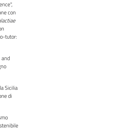
ence",
ione con
lactiae
on
o-tutor:
l and
gno
a Sicilia
one di
ismo
stenibile