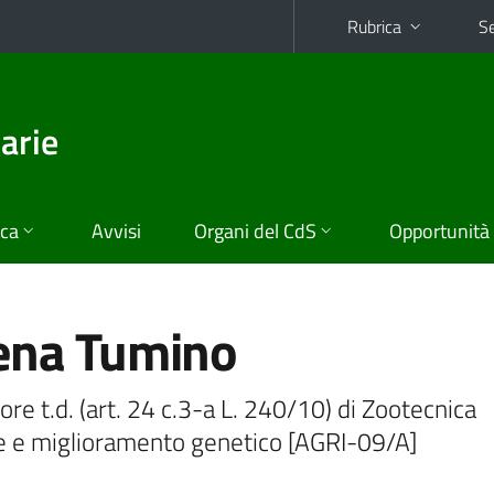
Rubrica
Se
arie
ica
Avvisi
Organi del CdS
Opportunità
ena Tumino
ore t.d. (art. 24 c.3-a L. 240/10) di Zootecnica
e e miglioramento genetico [AGRI-09/A]