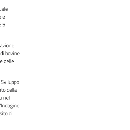
uale
e e
E 5
tazione
 di bovine
e delle
 Sviluppo
to della
i nel
 “Indagine
sito di